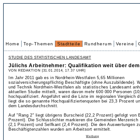
Home
Top-Themen
Stadtteile
Rundherum
Vereine
STUDIE DES STATISTISCHEN LANDESAMT
Jülichs Arbeitnehmer: Qualifikation weit über de
VON REDAKTION [31.01.2014, 17.37 UHR]
Im Jahr 2011 gab es in Nordrhein-Westfalen 5,65 Millionen
sozialversicherungspflichtig Beschäftigte (ohne Auszubildende). W
und Technik Nordrhein-Westfalen als statistisches Landesamt anh
aktuellen Studie mitteilt, waren davon mehr 600 000 Personen (10
hochqualifiziert. Angeführt wird die Liste im regionalen Vergleich d
liegt die so genannte Hochqualifiziertenquoten bei 23,3 Prozent u
dem Landesdurchschnitt.
Auf "Rang 2" liegt übrigens Burscheid (22,2 Prozent) gefolgt von 
Prozent). Die Schlusslichter markieren die Gemeinden Merzenich (
(2,1 Prozent) und Selfkant (2,4 Prozent). Die den Auswertungen z
Beschäftigtenzahlen wurden am Arbeitsort ermittelt.
Werbung