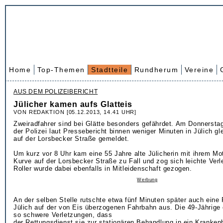
Home
Top-Themen
Stadtteile
Rundherum
Vereine
AUS DEM POLIZEIBERICHT
Jülicher kamen aufs Glatteis
VON REDAKTION [05.12.2013, 14.41 UHR]
Zweiradfahrer sind bei Glätte besonders gefährdet. Am Donnerst
der Polizei laut Pressebericht binnen weniger Minuten in Jülich gl
auf der Lorsbecker Straße gemeldet.
Um kurz vor 8 Uhr kam eine 55 Jahre alte Jülicherin mit ihrem Moto
Kurve auf der Lorsbecker Straße zu Fall und zog sich leichte Verl
Roller wurde dabei ebenfalls in Mitleidenschaft gezogen.
Werbung
An der selben Stelle rutschte etwa fünf Minuten später auch eine 
Jülich auf der von Eis überzogenen Fahrbahn aus. Die 49-Jährige e
so schwere Verletzungen, dass
der Rettungsdienst sie zur stationären Behandlung in ein Kranke