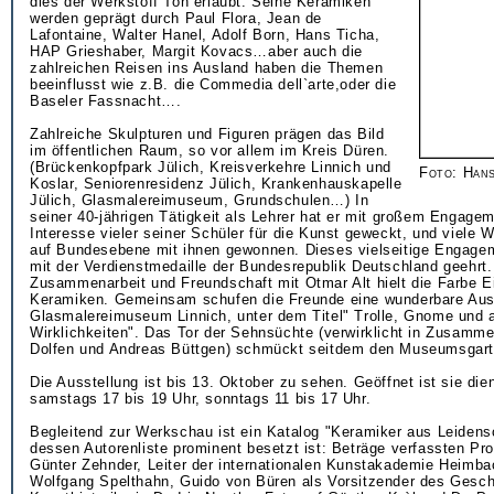
dies der Werkstoff Ton erlaubt. Seine Keramiken
werden geprägt durch Paul Flora, Jean de
Lafontaine, Walter Hanel, Adolf Born, Hans Ticha,
HAP Grieshaber, Margit Kovacs…aber auch die
zahlreichen Reisen ins Ausland haben die Themen
beeinflusst wie z.B. die Commedia dell`arte,oder die
Baseler Fassnacht….
Zahlreiche Skulpturen und Figuren prägen das Bild
im öffentlichen Raum, so vor allem im Kreis Düren.
(Brückenkopfpark Jülich, Kreisverkehre Linnich und
Foto: Hans
Koslar, Seniorenresidenz Jülich, Krankenhauskapelle
Jülich, Glasmalereimuseum, Grundschulen…) In
seiner 40-jährigen Tätigkeit als Lehrer hat er mit großem Engage
Interesse vieler seiner Schüler für die Kunst geweckt, und viele
auf Bundesebene mit ihnen gewonnen. Dieses vielseitige Engage
mit der Verdienstmedaille der Bundesrepublik Deutschland geehrt.
Zusammenarbeit und Freundschaft mit Otmar Alt hielt die Farbe E
Keramiken. Gemeinsam schufen die Freunde eine wunderbare Aus
Glasmalereimuseum Linnich, unter dem Titel" Trolle, Gnome und 
Wirklichkeiten". Das Tor der Sehnsüchte (verwirklicht in Zusamme
Dolfen und Andreas Büttgen) schmückt seitdem den Museumsgart
Die Ausstellung ist bis 13. Oktober zu sehen. Geöffnet ist sie die
samstags 17 bis 19 Uhr, sonntags 11 bis 17 Uhr.
Begleitend zur Werkschau ist ein Katalog "Keramiker aus Leidens
dessen Autorenliste prominent besetzt ist: Beträge verfassten Pro
Günter Zehnder, Leiter der internationalen Kunstakademie Heimba
Wolfgang Spelthahn, Guido von Büren als Vorsitzender des Gesch