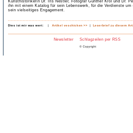
Kunsthistorikerin Dr. Iris Nestler, Fotograf Günther Kròl und Dr. P
ihn mit einem Katalog für sein Lebenswerk, für die Verdienste um
sein vielseitiges Engagement.
Dies ist mir was wert:
|
Artikel veschicken >>
|
Leserbrief zu diesem Art
Newsletter
Schlagzeilen per RSS
© Copyright