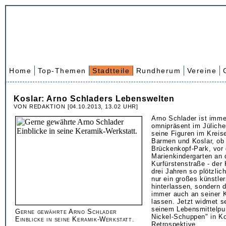
Home
Top-Themen
Stadtteile
Rundherum
Vereine
Koslar: Arno Schladers Lebenswelten
VON REDAKTION [04.10.2013, 13.02 UHR]
Arno Schlader ist imm
omnipräsent im Jüliche
seine Figuren im Kreis
Barmen und Koslar, ob 
Brückenkopf-Park, vor
Marienkindergarten an 
Kurfürstenstraße - der 
drei Jahren so plötzlich
nur ein großes künstle
hinterlassen, sondern
immer auch an seiner K
lassen. Jetzt widmet s
seinem Lebensmittelpu
Gerne gewährte Arno Schlader
Nickel-Schuppen" in Ko
Einblicke in seine Keramik-Werkstatt.
Retrospektive.