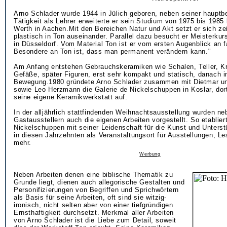
Arno Schlader wurde 1944 in Jülich geboren, neben seiner hauptbe
Tätigkeit als Lehrer erweiterte er sein Studium von 1975 bis 1985
Werth in Aachen.Mit den Bereichen Natur und Akt setzt er sich ze
plastisch in Ton auseinander. Parallel dazu besucht er Meisterkur
in Düsseldorf. Vom Material Ton ist er vom ersten Augenblick an f
Besondere an Ton ist, dass man permanent verändern kann."
Am Anfang entstehen Gebrauchskeramiken wie Schalen, Teller, Kr
Gefäße, später Figuren, erst sehr kompakt und statisch, danach i
Bewegung.1980 gründete Arno Schlader zusammen mit Dietmar u
sowie Leo Herzmann die Galerie de Nickelschuppen in Koslar, dor
seine eigene Keramikwerkstatt auf.
In der alljährlich stattfindenden Weihnachtsausstellung wurden n
Gastausstellern auch die eigenen Arbeiten vorgestellt. So etablier
Nickelschuppen mit seiner Leidenschaft für die Kunst und Unterst
in diesen Jahrzehnten als Veranstaltungsort für Ausstellungen, L
mehr.
Werbung
Neben Arbeiten denen eine biblische Thematik zu
Grunde liegt, dienen auch allegorische Gestalten und
Personifizierungen von Begriffen und Sprichwörtern
als Basis für seine Arbeiten, oft sind sie witzig-
ironisch, nicht selten aber von einer tiefgründigen
Ernsthaftigkeit durchsetzt. Merkmal aller Arbeiten
von Arno Schlader ist die Liebe zum Detail, soweit