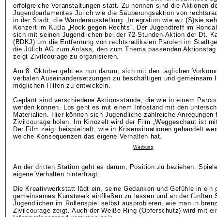
erfolgreiche Veranstaltungen statt. Zu nennen sind die Aktionen d
Jugendparlamentes Jülich wie die Säuberungsaktion von rechtsrad
in der Stadt, die Wanderausstellung „Integration wie wir (S)sie se
Konzert im KuBa „Rock gegen Rechts“. Der Jugendtreff im Ronca
sich mit seinen Jugendlichen bei der 72-Stunden-Aktion der Dt. K
(BDKJ) um die Entfernung von rechtsradikalen Parolen im Stadtg
die Jülich AG zum Anlass, den zum Thema passenden Aktionstag 
zeigt Zivilcourage zu organisieren.
Am 8. Oktober geht es nun darum, sich mit den täglichen Vorkom
verbalen Auseinandersetzungen zu beschäftigen und gemeinsam 
möglichen Hilfen zu entwickeln.
Geplant sind verschiedene Aktionsstände, die wie in einem Parco
werden können. Los geht es mit einem Infostand mit den untersch
Materialien. Hier können sich Jugendliche zahlreiche Anregungen f
Zivilcourage holen. Im Kinozelt wird der Film „Weggeschaut ist m
Der Film zeigt beispielhaft, wie in Krisensituationen gehandelt w
welche Konsequenzen das eigene Verhalten hat.
Werbung
An der dritten Station geht es darum, Position zu beziehen. Spiel
eigene Verhalten hinterfragt.
Die Kreativwerkstatt lädt ein, seine Gedanken und Gefühle in ein
gemeinsames Kunstwerk einfließen zu lassen und an der fünften 
Jugendlichen im Rollenspiel selbst ausprobieren, wie man in brenz
Zivilcourage zeigt. Auch der Weiße Ring (Opferschutz) wird mit e