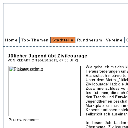
Home
Top-Themen
Stadtteile
Rundherum
Vereine
Jülicher Jugend übt Zivilcourage
VON REDAKTION [04.10.2013, 07.33 UHR]
Wie gehe ich mit den k
Herausforderungen um
Rassistisch motivierte
Unter dem Motto „Jülic
Zivilcourage“ lädt die 
Zusammenschluss von 
Institutionen, die sich 
den Trends und Entwic
Jugendthemen beschäft
Marktplatz ein, sich in
Krisensituationen spiel
selbstkritisch auseina
Plakatausschnitt
In diesem Jahr fanden
Oberthema „Zivilcourag