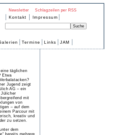
Newsletter
Schlagzeilen per RSS
Kontakt
Impressum
Galerien
Termine
Links
JAM
leine täglichen
? Etwa
 Verbalatacken?
her Jugend zeigt
Jülich AG – ein
Jülicher
übergreifend mit
klungen von
igen – auf dem
 einem Parcour mit
erisch, kreativ und
nder zu setzen.
 unter dem
e“ bereits mehrere