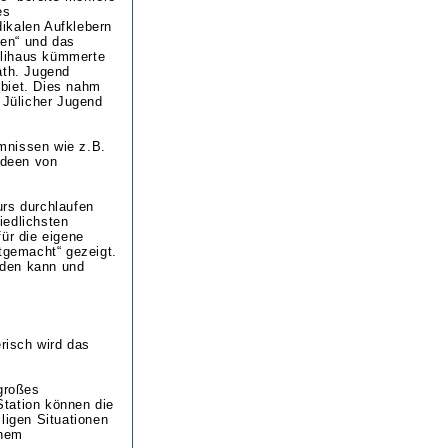
es
ikalen Aufklebern
hen“ und das
llihaus kümmerte
ath. Jugend
ebiet. Dies nahm
Jülicher Jugend
mnissen wie z.B.
Ideen von
urs durchlaufen
iedlichsten
ür die eigene
itgemacht“ gezeigt.
erden kann und
erisch wird das
 großes
Station können die
ligen Situationen
inem