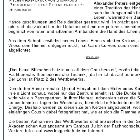
fischen Aus- druck von „Hoffnung“:
Alexander Peters entg
Pastoralrefe- rent Peters gratuliert
einer Tradition des Hi
Sharmishta.
sich die Jungvermählte
Leben, während ein Ba
Hände geschlungen und Reis darüber gestreut wird. In prächtigen
gibt sich die Zukunft in der Detailansicht mit der pittoresk bemal
begrenzt von roten und silbernen Armbändern die Hand des Ehema
Aus dem Schrott erwächst neues Leben. Einen violetten Krokus, d
Wiese dem Himmel entgegen reckt, hat Caren Cürvers durch eine 
abgelichtet.
Werbung
„Das blaue Blümchen blitzte aus all dem Grau heraus“, erzählt di
Fachbereichs Biomedizinische Technik, „da bin ich darauf aufme
Der Lohn ist Platz 2 des Wettbewerbs.
Den dritten Rang erreichte Qoritul Fitriyah mit dem Motiv eines K
in ein Licht schaut, wobei nur das Zentrum erhellt ist. Die Dunkel
wirkt wie ein Passepartout. In ihrer Heimat Indonesien setze die
an bestimmten Tagen der Woche aus, bemerkt die Studentin im M
Energy. Deshalb werden zu diesen Zeiten Kerzen angezündet, wobe
einjährigen Cousin dabei fotografiert hat, wie er sich die Flamme 
Die besten Aufnahmen des Wettbewerbs sind anzusehen in den 
Akademischen Auslandsamt am Campus Jülich der Fachhochschu
Weitere Infos auf www.ksgjuelich.de im Internet.