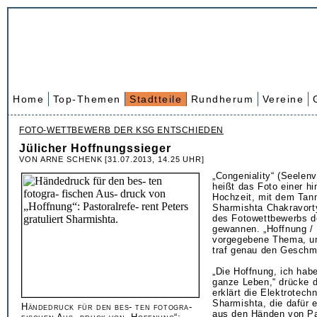
Home
Top-Themen
Stadtteile
Rundherum
Vereine
FOTO-WETTBEWERB DER KSG ENTSCHIEDEN
Jülicher Hoffnungssieger
VON ARNE SCHENK [31.07.2013, 14.25 UHR]
„Congeniality“ (Seelen
heißt das Foto einer hi
Hochzeit, mit dem Ta
Sharmishta Chakravort
des Fotowettbewerbs d
gewannen. „Hoffnung / 
vorgegebene Thema, un
traf genau den Geschm
„Die Hoffnung, ich hab
ganze Leben,“ drücke d
erklärt die Elektrotech
Sharmishta, die dafür 
Händedruck für den bes- ten fotogra-
aus den Händen von Pa