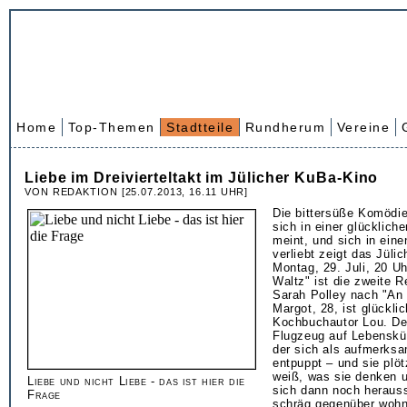
Home
Top-Themen
Stadtteile
Rundherum
Vereine
Liebe im Dreivierteltakt im Jülicher KuBa-Kino
VON REDAKTION [25.07.2013, 16.11 UHR]
Die bittersüße Komödie
sich in einer glücklich
meint, und sich in ein
verliebt zeigt das Jül
Montag, 29. Juli, 20 Uh
Waltz" ist die zweite R
Sarah Polley nach "An i
Margot, 28, ist glücklic
Kochbuchautor Lou. Den
Flugzeug auf Lebensküns
der sich als aufmerks
entpuppt – und sie plöt
weiß, was sie denken un
Liebe und nicht Liebe - das ist hier die
sich dann noch herauss
Frage
schräg gegenüber wohnt