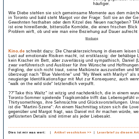
häufiger.
Wie Diebe stehlen sie sich gemeinsame Momente aus dem märc
in Toronto und bald steht Margot vor der Frage: Soll sie an der G
Gewohnten festhalten oder dem Kitzel des Neuen nachgeben? 
ist eine hinreißende, bittersüße Komödie, die einen frischen Blick 
Problem wirft, ob und wie man eine Beziehung auf Dauer aufrecht 
Werbung
Kino.de
schreibt dazu: Die Charakterzeichnung in diesem leisen L
Lust auf emotionale Risiken macht, ist erstklassig: der behäbige 
kein Kracher im Bett, aber zuverlässig und sympathisch, Daniel (L
zwar verführerisch und Auslöser für ihre Wünsche und Hoffnungen
Feigling, der sich nicht traut, seine Malkünste auszustellen und M
überzeugt nach "Blue Valentine" und "My Week with Marilyn" als 
neugierige Identifikationsfigur mit Mut zur Konsequenz, auch we
"walk on the wild side" letztendlich verpufft.
??"Take this Waltz" ist witzig und nachdenklich, die in einem wu
Toronto-Sommer spielende Tragikomödie trifft das Lebensgefühl v
Thirtysomethings, ihre Sehnsüchte und Glücksvorstellungen. Unsc
ist die "Martini-Szene": An einem Nachmittag sitzen sich die Love
gegenüber und Margot fragt, was Daniel mit ihr machen würde, we
geflüsterten Details sind intimer als jeder Liebesakt.
Dies ist mir was wert:
|
Artikel veschicken >>
|
Leserbrief zu diesem Art