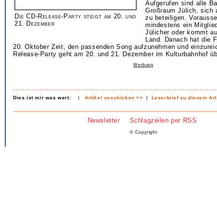
Aufgerufen sind alle 
Großraum Jülich, sich
Die CD-Release-Party steigt am 20. und
zu beteiligen. Vorauss
21. Dezember
mindestens ein Mitglie
Jülicher oder kommt a
Land. Danach hat die 
20. Oktober Zeit, den passenden Song aufzunehmen und einzurei
Release-Party geht am 20. und 21. Dezember im Kulturbahnhof üb
Werbung
Dies ist mir was wert:
|
Artikel veschicken >>
|
Leserbrief zu diesem Art
Newsletter
Schlagzeilen per RSS
© Copyright