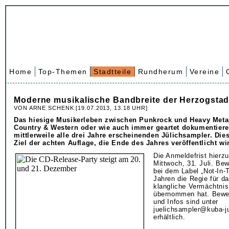
Home
Top-Themen
Stadtteile
Rundherum
Vereine
Moderne musikalische Bandbreite der Herzogstad
VON ARNE SCHENK [19.07.2013, 13.18 UHR]
Das hiesige Musikerleben zwischen Punkrock und Heavy Metal
Country & Western oder wie auch immer geartet dokumentiere
mittlerweile alle drei Jahre erscheinenden Jülichsampler. Dies
Ziel der achten Auflage, die Ende des Jahres veröffentlicht wi
Die Anmeldefrist hierzu
Mittwoch, 31. Juli. Be
bei dem Label „Not-In-T
Jahren die Regie für d
klangliche Vermächtnis
übernommen hat. Bewe
und Infos sind unter
juelichsampler@kuba-ju
erhältlich.