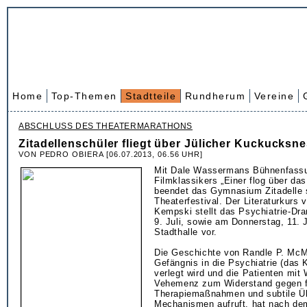
Home
Top-Themen
Stadtteile
Rundherum
Vereine
ABSCHLUSS DES THEATERMARATHONS
Zitadellenschüler fliegt über Jülicher Kuckucksne
VON PEDRO OBIERA [06.07.2013, 06.56 UHR]
Mit Dale Wassermans Bühnenfass
Filmklassikers „Einer flog über d
beendet das Gymnasium Zitadelle s
Theaterfestival. Der Literaturkurs
Kempski stellt das Psychiatrie-Dr
9. Juli, sowie am Donnerstag, 11. Ju
Stadthalle vor.
Die Geschichte von Randle P. McM
Gefängnis in die Psychiatrie (das
verlegt wird und die Patienten mit 
Vehemenz zum Widerstand gegen f
Therapiemaßnahmen und subtile Ü
Mechanismen aufruft, hat nach de