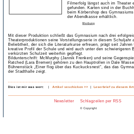
Filmerfolg längst auch im Theater 
gefunden. Karten sind in der Buch
beim Körbershop des Gymnasiums 
der Abendkasse erhältlich.
Werbung
Mit dieser Produktion schließt das Gymnasium nach drei erfolgre
Theaterproduktionen seine Vorstellungsserie in diesem Schuljahr 
Beliebtheit, der sich die Literaturkurse erfreuen, prägt seit Jahre
kreative Profil der Schule und wird auch unter den schwierigeren
verkürzten Schulzeit weiterhin gepflegt.
Bildunterschrift: McMurphy (Jannik Frenken) und seine Gegenspie
Ratched (Lara Bremen) gehören zu den Hauptrollen in Dale Wass
Bühnenstück „Einer flog über das Kuckucksnest“, das das Gymnas
der Stadthalle zeigt.
Dies ist mir was wert:
|
Artikel veschicken >>
|
Leserbrief zu diesem Art
Newsletter
Schlagzeilen per RSS
© Copyright