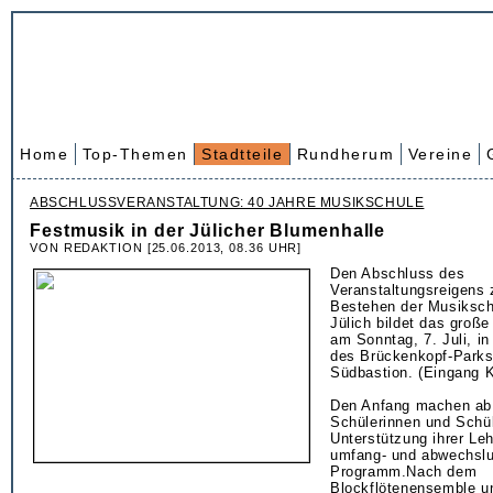
Home
Top-Themen
Stadtteile
Rundherum
Vereine
ABSCHLUSSVERANSTALTUNG: 40 JAHRE MUSIKSCHULE
Festmusik in der Jülicher Blumenhalle
VON REDAKTION [25.06.2013, 08.36 UHR]
Den Abschluss des
Veranstaltungsreigens 
Bestehen der Musiksch
Jülich bildet das groß
am Sonntag, 7. Juli, i
des Brückenkopf-Parks
Südbastion. (Eingang K
Den Anfang machen ab
Schülerinnen und Schül
Unterstützung ihrer Le
umfang- und abwechsl
Programm.Nach dem
Blockflötenensemble un