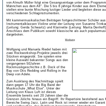
von Almuth Müller folgt eine Gesangseinlage unter dem Programm
Männchen aus dem All". Die 5 bis 8 jährige Kinder aus dem Eleme
stellen eine bunte Mischung lustiger Lieder und begleiten diese au
verschiedenen Schlaginstrumenten.
Mit kammermusikalischen Beiträgen fortgeschrittener Schüler aus
Instrumentalklassen Violine unter der Leitung von Susanne Trinka
(Leitung: Gerda Schwartz) und Klarinette (Leitung: Marita Denhoff
Anschluss dem Publikum sowohl klassische als auch popularmusi
dargeboten.
Werbung
Wolfgang und Manuela Riedel haben mit
zwei Rockworkshop-Projekte jeweils drei
Stücken eingeprobt. Sie spielen eine
kleine Auswahl bekannter Songs aus den
vergangenen 50Jahren
Rockmusikgeschichte z.B. Dock of the
Bay von Otis Redding und Rolling in the
Deep von Adele.
Zum Ausklang des Nachmittags spielt
dann gegen 17 Uhr die Big Band der
Musikschule „What Else". Unter der
Leitung von Klaus Luft ist dieses
Ensemble bereits seit 20 Jahren über die
Grenzen Jülichs hinaus ein Begriff. Ihr Repertoire bestehend aus 
Bereiche Swing Jazz, Latin und Rock ist immer wieder ein Garant 