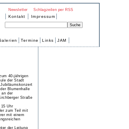
Newsletter
Schlagzeilen per RSS
Kontakt
Impressum
Galerien
Termine
Links
JAM
zum 40-jährigen
ule der Stadt
e Jubiläumskonzert
n der Blumenhalle
 an der
irchberger Straße
 15 Uhr
er zum Teil mit
hrer mit einem
ungsreichen
ter der Leitung