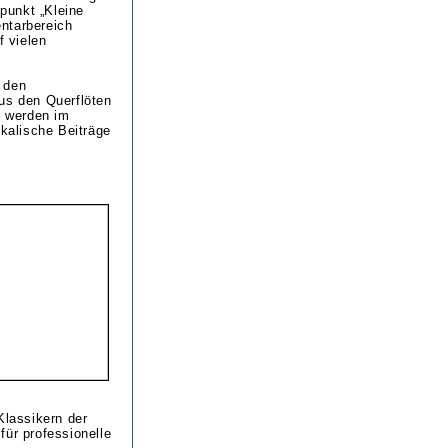
punkt „Kleine
ntarbereich
f vielen
 den
us den Querflöten
) werden im
kalische Beiträge
Klassikern der
für professionelle