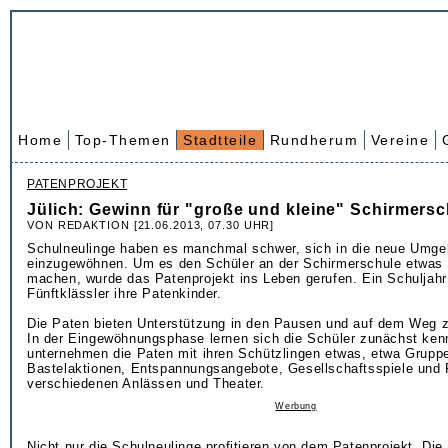
Home
Top-Themen
Stadtteile
Rundherum
Vereine
PATENPROJEKT
Jülich: Gewinn für "große und kleine" Schirmersc
VON REDAKTION [21.06.2013, 07.30 UHR]
Schulneulinge haben es manchmal schwer, sich in die neue Umg
einzugewöhnen. Um es den Schüler an der Schirmerschule etwas l
machen, wurde das Patenprojekt ins Leben gerufen. Ein Schuljahr 
Fünftklässler ihre Patenkinder.
Die Paten bieten Unterstützung in den Pausen und auf dem Weg 
In der Eingewöhnungsphase lernen sich die Schüler zunächst ken
unternehmen die Paten mit ihren Schützlingen etwas, etwa Gruppe
Bastelaktionen, Entspannungsangebote, Gesellschaftsspiele und 
verschiedenen Anlässen und Theater.
Werbung
Nicht nur die Schulneulinge profitieren von dem Patenprojekt. Die 