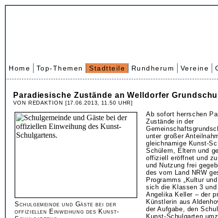
Home
Top-Themen
Stadtteile
Rundherum
Vereine
Paradiesische Zustände an Welldorfer Grundschu
VON REDAKTION [17.06.2013, 11.50 UHR]
Ab sofort herrschen Pa
Zustände in der
Gemeinschaftsgrundsch
unter großer Anteilnah
gleichnamige Kunst-Sc
Schülern, Eltern und 
offiziell eröffnet und z
und Nutzung frei gege
des vom Land NRW ge
Programms „Kultur und
sich die Klassen 3 un
Angelika Keller – der 
Künstlerin aus Aldenh
Schulgemeinde und Gäste bei der
der Aufgabe, den Schul
offiziellen Einweihung des Kunst-
Kunst-Schulgarten um