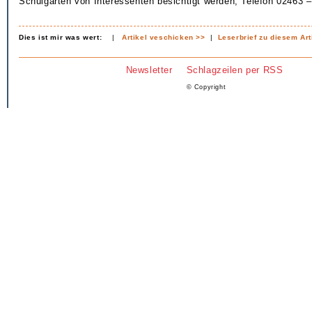
Schulgarten von Interessenten besichtigt werden, Telefon 02463 –
Dies ist mir was wert:
|
Artikel veschicken >>
|
Leserbrief zu diesem Art
Newsletter
Schlagzeilen per RSS
© Copyright