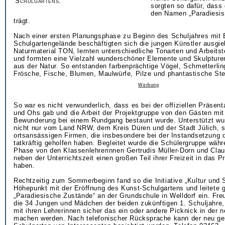
Schulgartens.
sorgten so dafür, dass
den Namen „Paradiesis
trägt.
Nach einer ersten Planungsphase zu Beginn des Schuljahres mit
Schulgartengelände beschäftigten sich die jungen Künstler ausgi
Naturmaterial TON, lernten unterschiedliche Tonarten und Arbeits
und formten eine Vielzahl wunderschöner Elemente und Skulpture
aus der Natur. So entstanden farbenprächtige Vögel, Schmetterli
Frösche, Fische, Blumen, Maulwürfe, Pilze und phantastische Ste
Werbung
So war es nicht verwunderlich, dass es bei der offiziellen Präsent
und Ohs gab und die Arbeit der Projektgruppe von den Gästen mit
Bewunderung bei einem Rundgang bestaunt wurde. Unterstützt wu
nicht nur vom Land NRW, dem Kreis Düren und der Stadt Jülich, 
ortsansässigen Firmen, die insbesondere bei der Instandsetzung 
tatkräftig geholfen haben. Begleitet wurde die Schülergruppe währ
Phase von den Klassenlehrerinnen Gertrudis Müller-Dorn und Claud
neben der Unterrichtszeit einen großen Teil ihrer Freizeit in das Pr
haben.
Rechtzeitig zum Sommerbeginn fand so die Initiative „Kultur und 
Höhepunkt mit der Eröffnung des Kunst-Schulgartens und leitete g
„Paradiesische Zustände“ an der Grundschule in Welldorf ein. Fr
die 34 Jungen und Mädchen der beiden zukünftigen 1. Schuljahre
mit ihren Lehrerinnen sicher das ein oder andere Picknick in der
machen werden. Nach telefonischer Rücksprache kann der neu ges