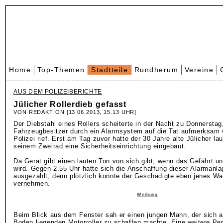
Home
Top-Themen
Stadtteile
Rundherum
Vereine
AUS DEM POLIZEIBERICHTE
Jülicher Rollerdieb gefasst
VON REDAKTION [13.06.2013, 15.13 UHR]
Der Diebstahl eines Rollers scheiterte in der Nacht zu Donnerstag,
Fahrzeugbesitzer durch ein Alarmsystem auf die Tat aufmerksam 
Polizei rief. Erst am Tag zuvor hatte der 30 Jahre alte Jülicher lau
seinem Zweirad eine Sicherheitseinrichtung eingebaut.
Da Gerät gibt einen lauten Ton von sich gibt, wenn das Gefährt u
wird. Gegen 2.55 Uhr hatte sich die Anschaffung dieser Alarmanla
ausgezahlt, denn plötzlich konnte der Geschädigte eben jenes W
vernehmen.
Werbung
Beim Blick aus dem Fenster sah er einen jungen Mann, der sich 
Boden liegenden Motorroller zu schaffen machte. Eine weitere Pe