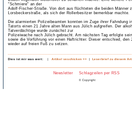
"Schmiere" an der
Adolf-Fischer-Straße. Von dort aus flüchteten die beiden Männer 
Lorsbeckerstraße, als sich der Rollerbesitzer bemerkbar machte.
Die alarmierten Polizeibeamten konnten im Zuge ihrer Fahndung i
Tatorts einen 21 Jahre alten Mann aus Jülich aufgreifen. Der alkoh
Tatverdächtige wurde zunächst zur
Polizeiwache nach Jülich gebracht. Am nächsten Tag erfolgte se
sowie die Vorführung vor einen Haftrichter. Dieser entschied, den 
wieder auf freien Fuß zu setzen.
Dies ist mir was wert:
|
Artikel veschicken >>
|
Leserbrief zu diesem Art
Newsletter
Schlagzeilen per RSS
© Copyright