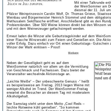
sich Besucher des Weinsommers in
Mit einer Talkrunde eröf
Jülich im Juli zurufen.
der WeinSommer am Do
diesmal der 11. Juli um
Pfälzer Weinprinzessin Carolin Wolf, Dr. Thomas Griese, Staatsse
Weinbau und Bürgermeister Heinrich Stommel und dem obligatoris
Methusalem Sektflasche eröffnet. Anschließend gibt es den Rund
Probierständen. Über 500 Weine können direkt bei den Winzern v
und mit dem Weinerzeuger gefachsimpelt werden.
Erneut laden die Winzer alle Geburtstagskinder auf dem WeinSomm
einer Flasche Winzersekt zum Feiern und Genießen ein. Die Aktion
voller Erfolg. Dazu einfach vor Ort einen Geburtstags- Gutschein 
Winzer der Wahl einlösen – Prost!
Werbung
Neben der Geselligkeit geht es auf dem
WeinSommer natürlich vor allem um die Vermittlung
von Geschmack und Fachwissen. Dazu bietet der
Veranstalter wechselnde Aktionstage an.
„Leichte Weiße“ – Der unbeschwerte Genuss -“ heißt
es beispielsweise am Freitag. 2013 liegen Weine mit
weniger Alkohol im Trend. Der WeinSommer-Freitag
erwartet die Besucher an diesem Tag mit moderatem
Alkoholgehalt.
Der Samstag steht unter dem Motto „Cool Reds –
leichte Rotweine kühl genießen“. "So kommen