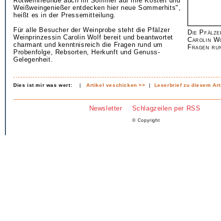
Rotweinfreunde auch im Sommer auf ihre Kosten und
Weißweingenießer entdecken hier neue Sommerhits",
heißt es in der Pressemitteilung.
Für alle Besucher der Weinprobe steht die Pfälzer
Die Pfälze
Weinprinzessin Carolin Wolf bereit und beantwortet
Carolin W
charmant und kenntnisreich die Fragen rund um
Fragen run
Probenfolge, Rebsorten, Herkunft und Genuss-
Gelegenheit.
Dies ist mir was wert:
|
Artikel veschicken >>
|
Leserbrief zu diesem Art
Newsletter
Schlagzeilen per RSS
© Copyright