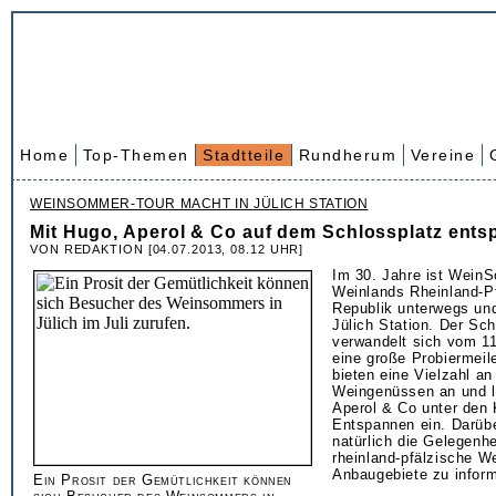
Home
Top-Themen
Stadtteile
Rundherum
Vereine
WEINSOMMER-TOUR MACHT IN JÜLICH STATION
Mit Hugo, Aperol & Co auf dem Schlossplatz ent
VON REDAKTION [04.07.2013, 08.12 UHR]
Im 30. Jahre ist Wein
Weinlands Rheinland-Pf
Republik unterwegs und
Jülich Station. Der Sch
verwandelt sich vom 11.
eine große Probiermeil
bieten eine Vielzahl a
Weingenüssen an und l
Aperol & Co unter den
Entspannen ein. Darübe
natürlich die Gelegenhe
rheinland-pfälzische W
Anbaugebiete zu inform
Ein Prosit der Gemütlichkeit können