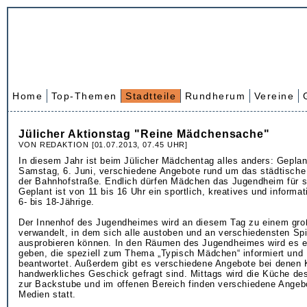
Home
Top-Themen
Stadtteile
Rundherum
Vereine
Jülicher Aktionstag "Reine Mädchensache"
VON REDAKTION [01.07.2013, 07.45 UHR]
In diesem Jahr ist beim Jülicher Mädchentag alles anders: Gepla
Samstag, 6. Juni, verschiedene Angebote rund um das städtische
der Bahnhofstraße. Endlich dürfen Mädchen das Jugendheim für s
Geplant ist von 11 bis 16 Uhr ein sportlich, kreatives und inform
6- bis 18-Jährige.
Der Innenhof des Jugendheimes wird an diesem Tag zu einem gro
verwandelt, in dem sich alle austoben und an verschiedensten Spi
ausprobieren können. In den Räumen des Jugendheimes wird es e
geben, die speziell zum Thema „Typisch Mädchen“ informiert und
beantwortet. Außerdem gibt es verschiedene Angebote bei denen K
handwerkliches Geschick gefragt sind. Mittags wird die Küche d
zur Backstube und im offenen Bereich finden verschiedene Ang
Medien statt.