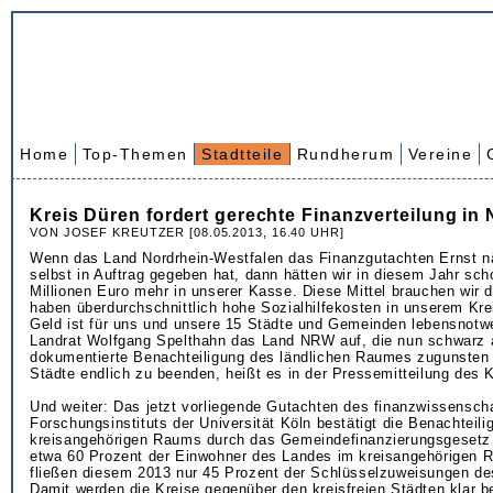
Home
Top-Themen
Stadtteile
Rundherum
Vereine
Kreis Düren fordert gerechte Finanzverteilung in
VON JOSEF KREUTZER [08.05.2013, 16.40 UHR]
Wenn das Land Nordrhein-Westfalen das Finanzgutachten Ernst 
selbst in Auftrag gegeben hat, dann hätten wir in diesem Jahr sch
Millionen Euro mehr in unserer Kasse. Diese Mittel brauchen wir d
haben überdurchschnittlich hohe Sozialhilfekosten in unserem Kre
Geld ist für uns und unsere 15 Städte und Gemeinden lebensnotwe
Landrat Wolfgang Spelthahn das Land NRW auf, die nun schwarz 
dokumentierte Benachteiligung des ländlichen Raumes zugunsten d
Städte endlich zu beenden, heißt es in der Pressemitteilung des 
Und weiter: Das jetzt vorliegende Gutachten des finanzwissenscha
Forschungsinstituts der Universität Köln bestätigt die Benachteil
kreisangehörigen Raums durch das Gemeindefinanzierungsgeset
etwa 60 Prozent der Einwohner des Landes im kreisangehörigen 
fließen diesem 2013 nur 45 Prozent der Schlüsselzuweisungen de
Damit werden die Kreise gegenüber den kreisfreien Städten klar be