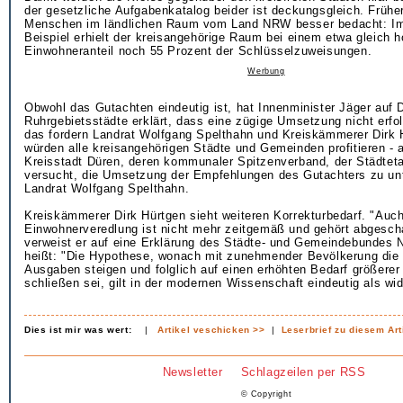
der gesetzliche Aufgabenkatalog beider ist deckungsgleich. Frühe
Menschen im ländlichen Raum vom Land NRW besser bedacht: I
Beispiel erhielt der kreisangehörige Raum bei einem etwa gleich 
Einwohneranteil noch 55 Prozent der Schlüsselzuweisungen.
Werbung
Obwohl das Gutachten eindeutig ist, hat Innenminister Jäger auf 
Ruhrgebietsstädte erklärt, dass eine zügige Umsetzung nicht erfo
das fordern Landrat Wolfgang Spelthahn und Kreiskämmerer Dirk 
würden alle kreisangehörigen Städte und Gemeinden profitieren - 
Kreisstadt Düren, deren kommunaler Spitzenverband, der Städte
versucht, die Umsetzung der Empfehlungen des Gutachters zu unt
Landrat Wolfgang Spelthahn.
Kreiskämmerer Dirk Hürtgen sieht weiteren Korrekturbedarf. "Auc
Einwohnerveredlung ist nicht mehr zeitgemäß und gehört abgescha
verweist er auf eine Erklärung des Städte- und Gemeindebundes 
heißt: "Die Hypothese, wonach mit zunehmender Bevölkerung die 
Ausgaben steigen und folglich auf einen erhöhten Bedarf größerer
schließen sei, gilt in der modernen Wissenschaft eindeutig als wid
Dies ist mir was wert:
|
Artikel veschicken >>
|
Leserbrief zu diesem Art
Newsletter
Schlagzeilen per RSS
© Copyright