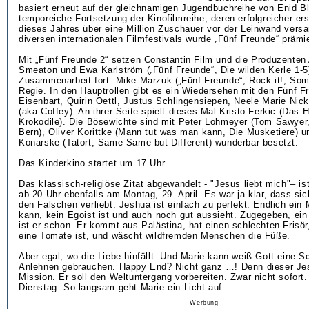
basiert erneut auf der gleichnamigen Jugendbuchreihe von Enid Bl
temporeiche Fortsetzung der Kinofilmreihe, deren erfolgreicher ers
dieses Jahres über eine Million Zuschauer vor der Leinwand vers
diversen internationalen Filmfestivals wurde „Fünf Freunde“ prämie
Mit „Fünf Freunde 2“ setzen Constantin Film und die Produzente
Smeaton und Ewa Karlström („Fünf Freunde“, Die wilden Kerle 1-5)
Zusammenarbeit fort. Mike Marzuk („Fünf Freunde“, Rock it!, Som
Regie. In den Hauptrollen gibt es ein Wiedersehen mit den Fünf F
Eisenbart, Quirin Oettl, Justus Schlingensiepen, Neele Marie Ni
(aka Coffey). An ihrer Seite spielt dieses Mal Kristo Ferkic (Das 
Krokodile). Die Bösewichte sind mit Peter Lohmeyer (Tom Sawye
Bern), Oliver Korittke (Mann tut was man kann, Die Musketiere) u
Konarske (Tatort, Same Same but Different) wunderbar besetzt.
Das Kinderkino startet um 17 Uhr.
Das klassisch-religiöse Zitat abgewandelt - "Jesus liebt mich"– i
ab 20 Uhr ebenfalls am Montag, 29. April. Es war ja klar, dass sic
den Falschen verliebt. Jeshua ist einfach zu perfekt. Endlich ein
kann, kein Egoist ist und auch noch gut aussieht. Zugegeben, ei
ist er schon. Er kommt aus Palästina, hat einen schlechten Frisör
eine Tomate ist, und wäscht wildfremden Menschen die Füße.
Aber egal, wo die Liebe hinfällt. Und Marie kann weiß Gott eine S
Anlehnen gebrauchen. Happy End? Nicht ganz …! Denn dieser Jes
Mission. Er soll den Weltuntergang vorbereiten. Zwar nicht sofort
Dienstag. So langsam geht Marie ein Licht auf …
Werbung