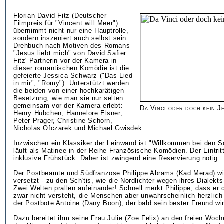
Florian David Fitz (Deutscher
Filmpreis für "Vincent will Meer")
übernimmt nicht nur eine Hauptrolle,
sondern inszeniert auch selbst sein
Drehbuch nach Motiven des Romans
"Jesus liebt mich" von David Safier.
Fitz' Partnerin vor der Kamera in
dieser romantischen Komödie ist die
gefeierte Jessica Schwarz ("Das Lied
in mir", "Romy"). Unterstützt werden
die beiden von einer hochkarätigen
Besetzung, wie man sie nur selten
gemeinsam vor der Kamera erlebt:
Da Vinci oder doch kein J
Henry Hübchen, Hannelore Elsner,
Peter Prager, Christine Schorn,
Nicholas Ofczarek und Michael Gwisdek.
Inzwischen ein Klassiker der Leinwand ist "Willkommen bei den Sc
läuft als Matinee in der Reihe Französische Komödien. Der Eintrit
inklusive Frühstück. Daher ist zwingend eine Reservierung nötig.
Der Postbeamte und Südfranzose Philippe Abrams (Kad Merad) wird
versetzt - zu den Sch'tis, wie die Nordlichter wegen ihres Dialekt
Zwei Welten prallen aufeinander! Schnell merkt Philippe, dass er d
zwar nicht versteht, die Menschen aber unwahrscheinlich herzlich 
der Postbote Antoine (Dany Boon), der bald sein bester Freund wi
Dazu bereitet ihm seine Frau Julie (Zoe Felix) an den freien Wo