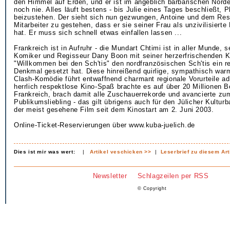
den Himmel auf Erden, und er ist im angeblich barbarischen Norde
noch nie. Alles läuft bestens - bis Julie eines Tages beschließt, P
beizustehen. Der sieht sich nun gezwungen, Antoine und dem Res
Mitarbeiter zu gestehen, dass er sie seiner Frau als unzivilisiert
hat. Er muss sich schnell etwas einfallen lassen ...
Frankreich ist in Aufruhr - die Mundart Chtimi ist in aller Munde, s
Komiker und Regisseur Dany Boon mit seiner herzerfrischenden 
"Willkommen bei den Sch'tis" den nordfranzösischen Sch'tis ein r
Denkmal gesetzt hat. Diese hinreißend quirlige, sympathisch warm
Clash-Komödie führt entwaffnend charmant regionale Vorurteile a
herrlich respektlose Kino-Spaß brachte es auf über 20 Millionen B
Frankreich, brach damit alle Zuschauerrekorde und avancierte zu
Publikumsliebling - das gilt übrigens auch für den Jülicher Kulturb
der meist gesehene Film seit dem Kinostart am 2. Juni 2003.
Online-Ticket-Reservierungen über www.kuba-juelich.de
Dies ist mir was wert:
|
Artikel veschicken >>
|
Leserbrief zu diesem Art
Newsletter
Schlagzeilen per RSS
© Copyright