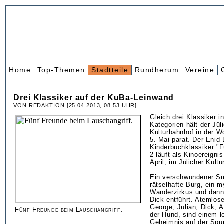
Home
Top-Themen
Stadtteile
Rundherum
Vereine
Drei Klassiker auf der KuBa-Leinwand
VON REDAKTION [25.04.2013, 08.53 UHR]
Gleich drei Klassiker i
Kategorien hält der Jül
Kulturbahnhof in der Wo
5. Mai parat. Der Enid 
Kinderbuchklassiker "F
2 läuft als Kinoereigni
April, im Jülicher Kult
Ein verschwundener Sm
rätselhafte Burg, ein m
Wanderzirkus und dann
Dick entführt. Atemlos
George, Julian, Dick,
Fünf Freunde beim Lauschangriff.
der Hund, sind einem 
Geheimnis auf der Spur