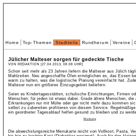
Home
Top-Themen
Stadtteile
Rundherum
Vereine
Jülicher Malteser sorgen für gedeckte Tische
VON REDAKTION [27.04.2013, 08.08 UHR]
Schon seit mehr als 23 Jahren liefern die Malteser aus Jülich tägl
Mahlzeiten. Neu angeschaffte Öfen ermöglichen es, das Essen be
warm zu halten, was die logistische Planung vereinfacht hat. Zu
Malteser nun ein größeres Einzugsgebiet beliefern.
Seien es Kindertagesstätten, schulische Einrichtungen, Firmen od
Menschen; für jeden ist etwas dabei. Grade ältere Menschen, die
Erkrankungen nur mit Mühe oder gar nicht mehr dazu kommen sic
selbst zu zubereiten profitieren von diesem Service. Regelmäßig
ein geordneter Tagesablauf helfen gesund zu bleiben und zu werd
Werbung
Die abwechslungsreiche Menukarte reicht von Vollkost, Pasta, Veg
bis hin zu leichter Kost (Diabetiker geeignet). Auch für den kleine