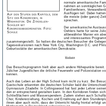
normale amerikanische Fami
nahmen an sonntäglichen G
Familienfeiern, Verwandten
Ausflügen teil. Dabei hatten
Auf den Stufen des Kapitols, dem
die meiste (oder ganze) Zei
Sitz des Kongresses, in
sprechen.
Washington: Die Zitadellen-
Schüler mit
Der amerikanische Austausc
Kongressabgeordneten. Foto:
Oehlers hatte für seine Jüli
Schule
altbewährter Manier ein ab
und interessantes Program
zusammengestellt. So hatten die deutschen Besucher die Gelegen
Tagesexkursionen nach New York City, Washington D.C. und Phila
Geburtsstätte der amerikanischen Demokratie.
Werbung
Das Besuchsprogramm hielt aber auch andere Höhepunkte bereit. 
Jülicher Jugendlichen die örtliche Feuerwehr und Polizeistation v
kennen.
Auch das Leben an der High School kam nicht zu kurz. Bei Besuc
Gastschule erkannten die deutschen Schüler bald die Unterschie
Gymnasium Zitadelle: In Collingswood hat fast jeder Lehrer sein
den er entsprechend gestalten kann. In den Korridoren finden sic
Schließfächern und Wasserspendern. Zudem stehen auch Schulfäc
Chor, Kindererziehung, Kochen und Ernährung auf dem Stundenpla
ihnen aber auch nicht, dass der Unterricht häufig frontal erfolgt 