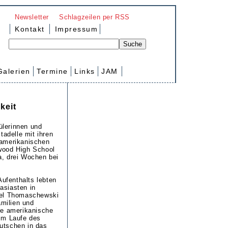
Newsletter
Schlagzeilen per RSS
Kontakt
Impressum
Galerien
Termine
Links
JAM
keit
ülerinnen und
adelle mit ihren
 amerikanischen
swood High School
a, drei Wochen bei
ufenthalts lebten
asiasten in
abel Thomaschewski
milien und
nde amerikanische
 Im Laufe des
eutschen in das