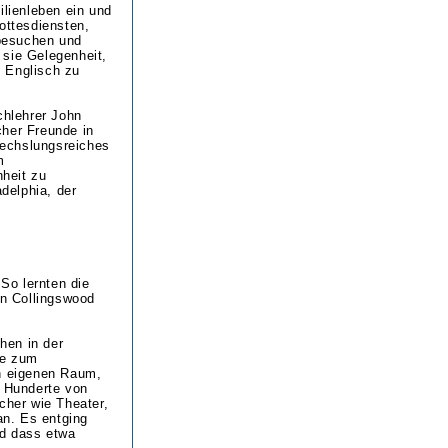
lienleben ein und
ottesdiensten,
besuchen und
 sie Gelegenheit,
t Englisch zu
hlehrer John
cher Freunde in
wechslungsreiches
m
heit zu
delphia, der
So lernten die
on Collingswood
hen in der
de zum
en eigenen Raum,
h Hunderte von
her wie Theater,
n. Es entging
und dass etwa