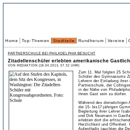
Home
Top-Themen
Stadtteile
Rundherum
Vereine
PARTNERSCHULE BEI PHILADELPHIA BESUCHT
Zitadellenschüler erlebten amerikanische Gastlich
VON REDAKTION [18.04.2013, 07.32 UHR]
Zum 11. Mal folgten 25 Sch
Schüler des Gymnasiums Zit
Lehrern der Einladung ihrer
Partnerschule, der Colling
in der Nähe von Philadelphi
ihnen Gast sein zu dürfen.
Während des dreiwöchigen A
die 15- bis17-jährigen Gymn
Begleitung ihrer Lehrer Is
und Dirk Neumann in Gastfa
erlebten dort die erfrische
Herzlichkeit und Offenheit.
Aufenthalts tauchten die D