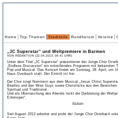
Home
Top-Themen
Stadtteile
Rundherum
Vereine
„JC Superstar“ und Weltpremiere in Barmen
VON REDAKTION [22.04.2013, 08.41 UHR]
Unter dem Titel „JC Superstar“ präsentieren der Junge Chor Over
„Endless Discussion“ ein mitreißendes Programm mit bekannten T
Pop und Musical. Das Konzert findet am Sonntag, 28. April, um 18
Haus Overbach statt. Der Eintritt ist frei.
Der Chor singt Nummern aus dem Musical „Jesus Christ Superstar
Beatles und den Wise Guys sowie Chorstücke aus den Bereichen
Spiritual und Traditional.
Und als Überraschung des Abends lockt die Darbietung der Weltpr
Entenoper“.
Werbung
Seit August 2012 arbeitet und probt der Junge Chor Overbach unte
Kerry Jago.