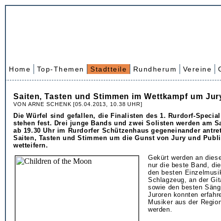
Home
Top-Themen
Stadtteile
Rundherum
Vereine
Saiten, Tasten und Stimmen im Wettkampf um Jur
VON ARNE SCHENK [05.04.2013, 10.38 UHR]
Die Würfel sind gefallen, die Finalisten des 1. Rurdorf-Specia
stehen fest. Drei junge Bands und zwei Solisten werden am Sa
ab 19.30 Uhr im Rurdorfer Schützenhaus gegeneinander antre
Saiten, Tasten und Stimmen um die Gunst von Jury und Publ
wetteifern.
Gekürt werden an dies
nur die beste Band, di
den besten Einzelmusi
Schlagzeug, an der Gi
sowie den besten Sänge
Juroren konnten erfahr
Musiker aus der Regio
werden.