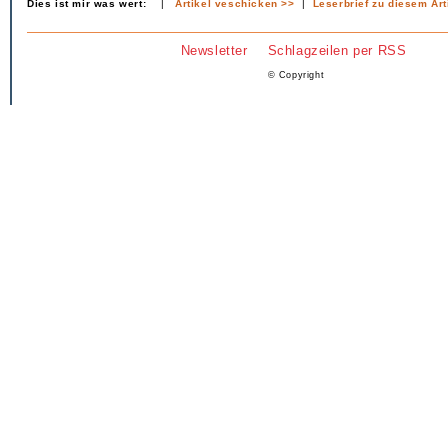
Dies ist mir was wert:
|
Artikel veschicken >>
|
Leserbrief zu diesem Art
Newsletter
Schlagzeilen per RSS
© Copyright