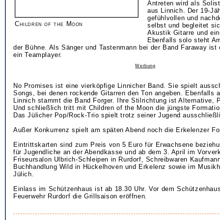
Antreten wird als Soli
aus Linnich. Der 19-Jä
gefühlvollen und nach
Children of the Moon
selbst und begleitet si
Akustik Gitarre und ei
Ebenfalls solo steht Am
der Bühne. Als Sänger und Tastenmann bei der Band Faraway ist 
ein Teamplayer.
Werbung
No Promises ist eine vierköpfige Linnicher Band. Sie spielt aussc
Songs, bei denen rockende Gitarren den Ton angeben. Ebenfalls
Linnich stammt die Band Forger. Ihre Stilrichtung ist Alternative,
Und schließlich tritt mit Children of the Moon die jüngste Format
Das Jülicher Pop/Rock-Trio spielt trotz seiner Jugend ausschließl
Außer Konkurrenz spielt am späten Abend noch die Erkelenzer Fo
Eintrittskarten sind zum Preis von 5 Euro für Erwachsene bezieh
für Jugendliche an der Abendkasse und ab dem 3. April im Vorverk
Friseursalon Ulbrich-Schleipen in Rurdorf, Schreibwaren Kaufmann
Buchhandlung Wild in Hückelhoven und Erkelenz sowie im Musik
Jülich.
Einlass im Schützenhaus ist ab 18.30 Uhr. Vor dem Schützenhaus
Feuerwehr Rurdorf die Grillsaison eröffnen.