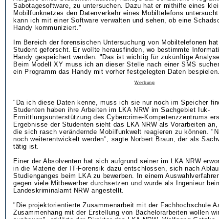
Sabotagesoftware, zu untersuchen. Dazu hat er mithilfe eines kle
Mobilfunknetzes den Datenverkehr eines Mobiltelefons untersucht
kann ich mit einer Software verwalten und sehen, ob eine Schads
Handy kommuniziert."
Im Bereich der forensischen Untersuchung von Mobiltelefonen hat
Student geforscht. Er wollte herausfinden, wo bestimmte Informat
Handy gespeichert werden. "Das ist wichtig für zukünftige Analys
Beim Modell XY muss ich an dieser Stelle nach einer SMS suchen
ein Programm das Handy mit vorher festgelegten Daten bespielen
Werbung
"Da ich diese Daten kenne, muss ich sie nur noch im Speicher fin
Studenten haben ihre Arbeiten im LKA NRW im Sachgebiet Iuk-
Ermittlungsunterstützung des Cybercrime-Kompetenzzentrums erst
Ergebnisse der Studenten sieht das LKA NRW als Vorarbeiten an, 
die sich rasch verändernde Mobilfunkwelt reagieren zu können. "Na
noch weiterentwickelt werden", sagte Norbert Braun, der als Sachv
tätig ist.
Einer der Absolventen hat sich aufgrund seiner im LKA NRW erwo
in die Materie der IT-Forensik dazu entschlossen, sich nach Ablau
Studienganges beim LKA zu bewerben. In einem Auswahlverfahren
gegen viele Mitbewerber durchsetzen und wurde als Ingenieur bei
Landeskriminalamt NRW angestellt.
"Die projektorientierte Zusammenarbeit mit der Fachhochschule 
Zusammenhang mit der Erstellung von Bachelorarbeiten wollen wir