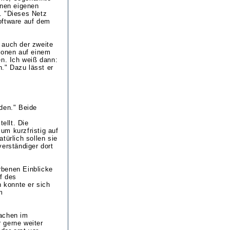
inen eigenen
. "Dieses Netz
oftware auf dem
 auch der zweite
ionen auf einem
en. Ich weiß dann:
." Dazu lässt er
.
den." Beide
ellt. Die
um kurzfristig auf
türlich sollen sie
erständiger dort
rbenen Einblicke
f des
 konnte er sich
m
Aachen im
 gerne weiter