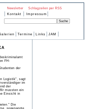
Newsletter
Schlagzeilen per RSS
Kontakt
Impressum
Galerien
Termine
Links
JAM
LKA
ndeskriminalamt
nen FH-
 Studenten der
n Logistik", sagt
hverständiger im
end der
"Wir mussten ein
e Einsicht in
ieten." Die
mme, sogenannte