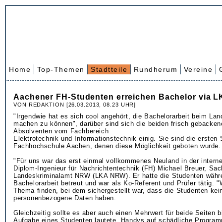
Home
Top-Themen
Stadtteile
Rundherum
Vereine
Aachener FH-Studenten erreichen Bachelor via 
VON REDAKTION [26.03.2013, 08.23 UHR]
"Irgendwie hat es sich cool angehört, die Bachelorarbeit beim La
machen zu können", darüber sind sich die beiden frisch gebacke
Absolventen vom Fachbereich
Elektrotechnik und Informationstechnik einig. Sie sind die ersten
Fachhochschule Aachen, denen diese Möglichkeit geboten wurde.
"Für uns war das erst einmal vollkommenes Neuland in der interne
Diplom-Ingenieur für Nachrichtentechnik (FH) Michael Breuer, Sac
Landeskriminalamt NRW (LKA NRW). Er hatte die Studenten währ
Bachelorarbeit betreut und war als Ko-Referent und Prüfer tätig. 
Thema finden, bei dem sichergestellt war, dass die Studenten kein
personenbezogene Daten haben.
Gleichzeitig sollte es aber auch einen Mehrwert für beide Seiten b
Aufgabe eines Studenten lautete, Handys auf schädliche Progra