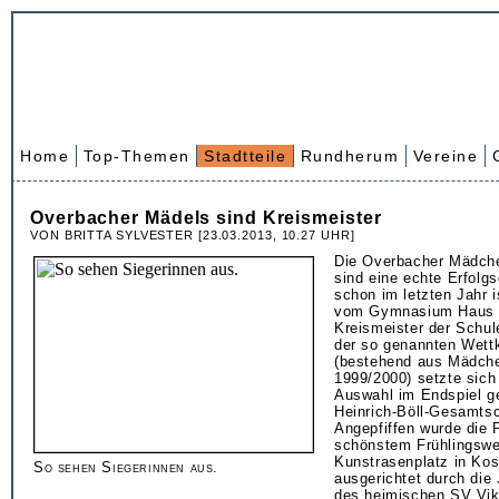
Home
Top-Themen
Stadtteile
Rundherum
Vereine
Overbacher Mädels sind Kreismeister
VON BRITTA SYLVESTER [23.03.2013, 10.27 UHR]
Die Overbacher Mädche
sind eine echte Erfolg
schon im letzten Jahr 
vom Gymnasium Haus 
Kreismeister der Schul
der so genannten Wett
(bestehend aus Mädch
1999/2000) setzte sich
Auswahl im Endspiel g
Heinrich-Böll-Gesamtsc
Angepfiffen wurde die P
schönstem Frühlingswe
Kunstrasenplatz in Kos
So sehen Siegerinnen aus.
ausgerichtet durch die
des heimischen SV Vikt