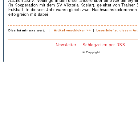
Aachen aktiv. Neulinge finden unter andere über eine AG am Gy
(in Kooperation mit dem SV Viktoria Koslar), geleitet von Trainer
Fußball. In diesem Jahr waren gleich zwei Nachwuchskickerinnen
erfolgreich mit dabei.
Dies ist mir was wert:
|
Artikel veschicken >>
|
Leserbrief zu diesem Art
Newsletter
Schlagzeilen per RSS
© Copyright