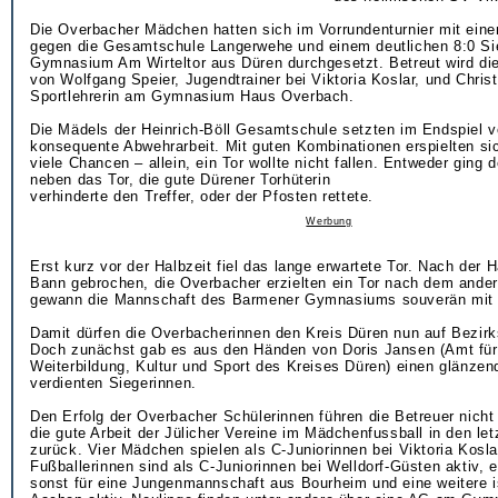
Die Overbacher Mädchen hatten sich im Vorrundenturnier mit ein
gegen die Gesamtschule Langerwehe und einem deutlichen 8:0 Si
Gymnasium Am Wirteltor aus Düren durchgesetzt. Betreut wird di
von Wolfgang Speier, Jugendtrainer bei Viktoria Koslar, und Chris
Sportlehrerin am Gymnasium Haus Overbach.
Die Mädels der Heinrich-Böll Gesamtschule setzten im Endspiel v
konsequente Abwehrarbeit. Mit guten Kombinationen erspielten si
viele Chancen – allein, ein Tor wollte nicht fallen. Entweder ging 
neben das Tor, die gute Dürener Torhüterin
verhinderte den Treffer, oder der Pfosten rettete.
Werbung
Erst kurz vor der Halbzeit fiel das lange erwartete Tor. Nach der H
Bann gebrochen, die Overbacher erzielten ein Tor nach dem ander
gewann die Mannschaft des Barmener Gymnasiums souverän mit 
Damit dürfen die Overbacherinnen den Kreis Düren nun auf Bezirk
Doch zunächst gab es aus den Händen von Doris Jansen (Amt für
Weiterbildung, Kultur und Sport des Kreises Düren) einen glänzen
verdienten Siegerinnen.
Den Erfolg der Overbacher Schülerinnen führen die Betreuer nicht 
die gute Arbeit der Jülicher Vereine im Mädchenfussball in den le
zurück. Vier Mädchen spielen als C-Juniorinnen bei Viktoria Kosla
Fußballerinnen sind als C-Juniorinnen bei Welldorf-Güsten aktiv, e
sonst für eine Jungenmannschaft aus Bourheim und eine weitere i