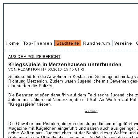
Home
Top-Themen
Stadtteile
Rundherum
Vereine
AUS DEM POLIZEIBERICHT
Kriegsspiele in Merzenhausen unterbunden
VON REDAKTION [17.03.2013, 15.45 UHR]
Schüsse hörten die Anwohner in Koslar am, Sonntagnachmittag v
Richtung Merzenich. Zudem waren Jugendliche mit Gewehren ges
alarmierten die Polizei.
Die Beamten stießen daraufhin auf dem Feld sechs Jugendliche 
Jahren aus Jülich und Niederzier, die mit Soft-Air-Waffen laut Poli
"Kriegsspiele" trieben.
Werbung
Die Gewehre und Pistolen, die von den Jugendlichen mitgeführt w
Magazine mit Kügelchen eingeführt und sahen auch aus geringer 
echte Waffen aus. Jugendlichen ist der Besitz dieser Waffen und e
Gebrauch in der Öffentlichkeit verboten. Die Waffen wurden sicher