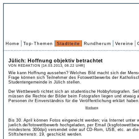
Home
Top-Themen
Stadtteile
Rundherum
Vereine
Jülich: Hoffnung objektiv betrachtet
VON REDAKTION [14.03.2013, 08.22 UHR]
Wie kann Hoffnung aussehen? Welches Bild macht sich der Mens
Frage können sich Teilnehmer des Fotowettbewerbs der Katholisc
Studentengemeinde in Jülich stellen.
Der Wettbewerb richtet sich an studentische Hobbyfotografen. Sel
müssen die Rechte der Bilder beim Fotografen liegen und etwaig a
Personen ihr Einverständnis für die Veröffentlichung erklärt haben
Werbung
Bis 30. April können Fotos eingereicht werden; via Internet unter
juelich.de/fotowettbewerb hochgeladen, per Email (ksgfotowettb
mindestens 300dpi) versendet oder auf CD-Rom, USB, etc. an di
Stiftsherrenstr. 19, geschickt werden.