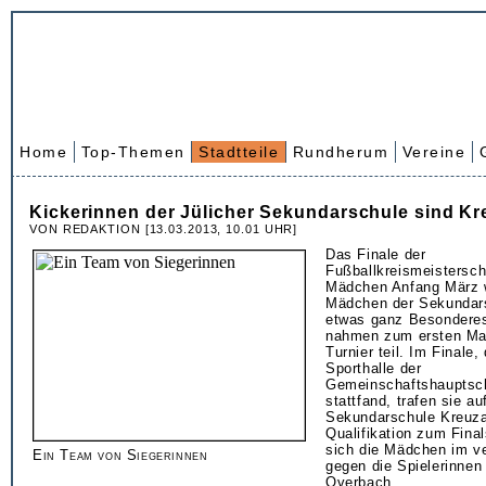
Home
Top-Themen
Stadtteile
Rundherum
Vereine
Kickerinnen der Jülicher Sekundarschule sind Kr
VON REDAKTION [13.03.2013, 10.01 UHR]
Das Finale der
Fußballkreismeistersch
Mädchen Anfang März w
Mädchen der Sekundars
etwas ganz Besonderes
nahmen zum ersten Ma
Turnier teil. Im Finale,
Sporthalle der
Gemeinschaftshauptsch
stattfand, trafen sie a
Sekundarschule Kreuza
Qualifikation zum Fina
sich die Mädchen im v
Ein Team von Siegerinnen
gegen die Spielerinne
Overbach.