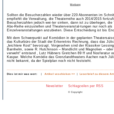
Werbung
Sollten die Besucherzahlen wieder über 220 Abonnenten im Schnit
empfiehlt die Verwaltung, die Theaterreihe auch 2014/2015 fortzuf
Besucherzahlen jedoch wei-ter sinken, dann ist zu überlegen, die 
Abo-Reihe einzustellen und Theaterveranstal-tungen nur noch als
Einzelveranstaltungen anzubieten. Diese Entscheidung ist bis End
Mit dem Schwerpunkt auf Komödien in der geplanten Theatersaiso
das Kulturbüro der Stadt der Erkenntnis Rechnung, dass das Jüli
„leichtere Kost“ bevorzugt. Vorgesehen sind der Klassiker Lessin
Barnhelm, sowie R. Hutchinson – Mondlicht und Magnolien – ode
verweht“ entstand , Lutz Hübners Gretchen 89 ff und Nosferatur o
Kaspar. Welche Komödie das Grenzlandtheaters Aachen nach Jülic
nicht bekannt, da der Spielplan noch nicht feststeht.
Dies ist mir was wert:
|
Artikel veschicken >>
|
Leserbrief zu diesem Art
Newsletter
Schlagzeilen per RSS
© Copyright