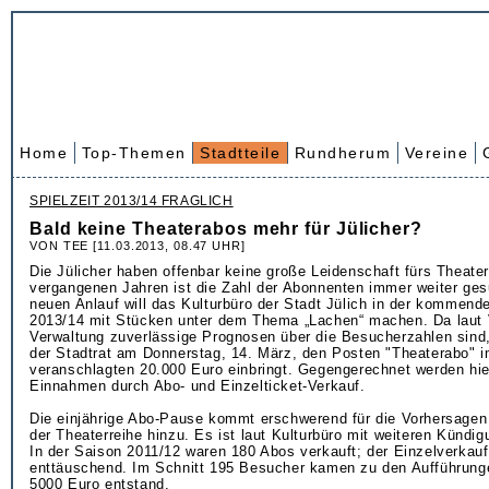
Home
Top-Themen
Stadtteile
Rundherum
Vereine
SPIELZEIT 2013/14 FRAGLICH
Bald keine Theaterabos mehr für Jülicher?
VON TEE [11.03.2013, 08.47 UHR]
Die Jülicher haben offenbar keine große Leidenschaft fürs Theater
vergangenen Jahren ist die Zahl der Abonnenten immer weiter ge
neuen Anlauf will das Kulturbüro der Stadt Jülich in der kommende
2013/14 mit Stücken unter dem Thema „Lachen“ machen. Da laut 
Verwaltung zuverlässige Prognosen über die Besucherzahlen sind, 
der Stadtrat am Donnerstag, 14. März, den Posten "Theaterabo" i
veranschlagten 20.000 Euro einbringt. Gegengerechnet werden hier
Einnahmen durch Abo- und Einzelticket-Verkauf.
Die einjährige Abo-Pause kommt erschwerend für die Vorhersagen 
der Theaterreihe hinzu. Es ist laut Kulturbüro mit weiteren Kündi
In der Saison 2011/12 waren 180 Abos verkauft; der Einzelverkauf
enttäuschend. Im Schnitt 195 Besucher kamen zu den Aufführunge
5000 Euro entstand.