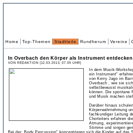
Home
Top-Themen
Stadtteile
Rundherum
Vereine
In Overbach den Körper als Instrument entdecken
VON REDAKTION [12.03.2013, 07.05 UHR]
In dem Musik-Workshop
ein Instrument" erfahre
von Kerry Jago im Ba
Overbach , wie sie sic
selbstbewusst musikal
können. Die spontane 
und Musik machen steh
Darüber hinaus schulen
Körperwahrnehmung und
fachkundiger Leitung 
Chorleiters erfahren die
Atmung, experimentiere
Stimme und singen gem
Bei der „Body Percussion" konzentrieren sich die Kinder auf das 