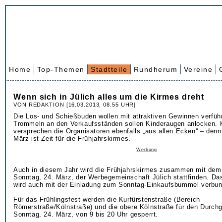
Home
Top-Themen
Stadtteile
Rundherum
Vereine
Wenn sich in Jülich alles um die Kirmes dreht
VON REDAKTION [16.03.2013, 08.55 UHR]
Die Los- und Schießbuden wollen mit attraktiven Gewinnen verführ
Trommeln an den Verkaufsständen sollen Kinderaugen anlocken. K
versprechen die Organisatoren ebenfalls „aus allen Ecken“ – denn
März ist Zeit für die Frühjahrskirmes.
Werbung
Auch in diesem Jahr wird die Frühjahrskirmes zusammen mit dem
Sonntag, 24. März, der Werbegemeinschaft Jülich stattfinden. Das
wird auch mit der Einladung zum Sonntag-Einkaufsbummel verbu
Für das Frühlingsfest werden die Kurfürstenstraße (Bereich
Römerstraße/Kölnstraße) und die obere Kölnstraße für den Durc
Sonntag, 24. März, von 9 bis 20 Uhr gesperrt.