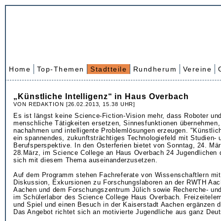
Home
Top-Themen
Stadtteile
Rundherum
Vereine
„Künstliche Intelligenz“ in Haus Overbach
VON REDAKTION [26.02.2013, 15.38 UHR]
Es ist längst keine Science-Fiction-Vision mehr, dass Roboter u
menschliche Tätigkeiten ersetzen, Sinnesfunktionen übernehmen
nachahmen und intelligente Problemlösungen erzeugen. "Künstliche
ein spannendes, zukunftsträchtiges Technologiefeld mit Studien- 
Berufsperspektive. In den Osterferien bietet von Sonntag, 24. Mä
28.März, im Science College an Haus Overbach 24 Jugendlichen d
sich mit diesem Thema auseinanderzusetzen.
Auf dem Programm stehen Fachreferate von Wissenschaftlern mit
Diskussion, Exkursionen zu Forschungslaboren an der RWTH Aac
Aachen und dem Forschungszentrum Jülich sowie Recherche- und
im Schülerlabor des Science College Haus Overbach. Freizeitele
und Spiel und einen Besuch in der Kaiserstadt Aachen ergänzen
Das Angebot richtet sich an motivierte Jugendliche aus ganz Deu