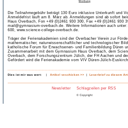
Werbung
Die Teilnahmegebühr beträgt 130 Euro inklusive Unterkunft und Vo
Anmeldefrist läuft am 8. März ab. Anmeldungen sind ab sofort 
Haus Overbach, Fon +49 (0)2461 930 300, Fax +49 (0)2461 930 39
mail@gymnasium-overbach.de. Weitere Informationen auch unter: 
600, www.science-college-overbach.de.
Träger der Ferienakademien sind der Overbacher Verein zur Förde
mathematischer, naturwissenschaftlicher und technologischer Bil
katholische Forum für Erwachsenen- und Familienbildung Düren un
Zusammenarbeit mit dem Gymnasium Haus Overbach, dem Scien
Overbach, dem Forschungszentrum Jülich, der FH Aachen und d
Gefördert wird die Ferienakademie vom VIV Düren-Jülich-Euskirc
Dies ist mir was wert:
|
Artikel veschicken >>
|
Leserbrief zu diesem Art
Newsletter
Schlagzeilen per RSS
© Copyright