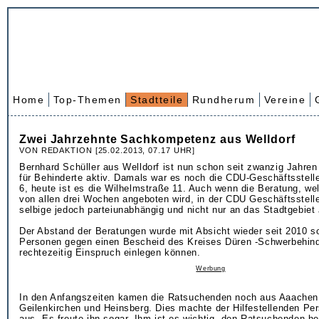
Home
Top-Themen
Stadtteile
Rundherum
Vereine
Zwei Jahrzehnte Sachkompetenz aus Welldorf
VON REDAKTION [25.02.2013, 07.17 UHR]
Bernhard Schüller aus Welldorf ist nun schon seit zwanzig Jahren
für Behinderte aktiv. Damals war es noch die CDU-Geschäftsstell
6, heute ist es die Wilhelmstraße 11. Auch wenn die Beratung, w
von allen drei Wochen angeboten wird, in der CDU Geschäftsstelle 
selbige jedoch parteiunabhängig und nicht nur an das Stadtgebiet
Der Abstand der Beratungen wurde mit Absicht wieder seit 2010 s
Personen gegen einen Bescheid des Kreises Düren -Schwerbehinde
rechtezeitig Einspruch einlegen können.
Werbung
In den Anfangszeiten kamen die Ratsuchenden noch aus Aaachen
Geilenkirchen und Heinsberg. Dies machte der Hilfestellenden Per
aus. Es freute ihn sogar. Ihm ist es wichtig, den Ratsuchenden h