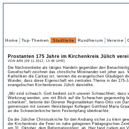
Home
Top-Themen
Stadtteile
Rundherum
Vereine
Prostanten 175 Jahre im Kirchenkreis Jülich verei
VON ARS [09.11.2012, 13.48 UHR]
Die Nächstenliebe als tätiges Handeln gegenüber den Benachteilig
Gesellschaft zeichnet das christliche Miteinander seit jeher aus. 
Katholiken die Caritas ist, nennen die evangelischen Gläubigen di
Wunder, dass diese Eigenschaft ein zentrales Thema in der 175-J
evangelischen Kirchenkreises Jülich darstellte.
„Wir sind schwach. Gott bedient sich unserer Schwachheit, dass 
Werkzeug werden, uns mit Blick auf die Schwachen gegenseitig b
schenken“, betonte der Dürener Regionaldekan Hans-Otto von Danw
gemeinsam mit seinem Heinsberger Kollegen Gottfried Maria Gra
an die Schwesterkirche beim Festempfang überbrachte.
Da die Jülicher Christuskirche für den Andrang sicher zu klein ge
der Kirchenkreis die Feier im nahe gelegenen Pädagogischen Zent
am 31. Oktober, dem Reformationsfest, ab. Hier fand zudem ein Vi