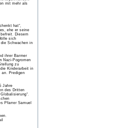
en mit mehr als
chenkt hat“,
es, ehe er seine
s befreit. Diesem
ölle sich
r die Schwachen in
d ihrer Barmer
en Nazi-Pogromen
Stellung zu
ie Kinderarbeit in
 an. Predigen
5 Jahre
en des Dritten
Globalisierung“.
ischen
es Pfarrer Samuel
hen.
il