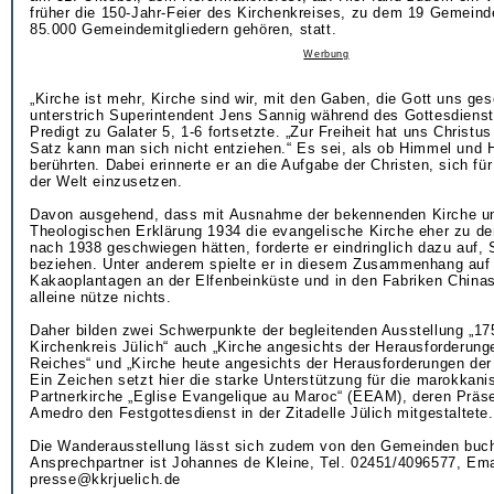
früher die 150-Jahr-Feier des Kirchenkreises, zu dem 19 Gemeind
85.000 Gemeindemitgliedern gehören, statt.
Werbung
„Kirche ist mehr, Kirche sind wir, mit den Gaben, die Gott uns ges
unterstrich Superintendent Jens Sannig während des Gottesdienst
Predigt zu Galater 5, 1-6 fortsetzte. „Zur Freiheit hat uns Christu
Satz kann man sich nicht entziehen.“ Es sei, als ob Himmel und H
berührten. Dabei erinnerte er an die Aufgabe der Christen, sich fü
der Welt einzusetzen.
Davon ausgehend, dass mit Ausnahme der bekennenden Kirche un
Theologischen Erklärung 1934 die evangelische Kirche eher zu d
nach 1938 geschwiegen hätten, forderte er eindringlich dazu auf, 
beziehen. Unter anderem spielte er in diesem Zusammenhang auf d
Kakaoplantagen an der Elfenbeinküste und in den Fabriken Chinas
alleine nütze nichts.
Daher bilden zwei Schwerpunkte der begleitenden Ausstellung „17
Kirchenkreis Jülich“ auch „Kirche angesichts der Herausforderung
Reiches“ und „Kirche heute angesichts der Herausforderungen der 
Ein Zeichen setzt hier die starke Unterstützung für die marokkan
Partnerkirche „Eglise Evangelique au Maroc“ (EEAM), deren Präs
Amedro den Festgottesdienst in der Zitadelle Jülich mitgestaltete.
Die Wanderausstellung lässt sich zudem von den Gemeinden buc
Ansprechpartner ist Johannes de Kleine, Tel. 02451/4096577, Ema
presse@kkrjuelich.de