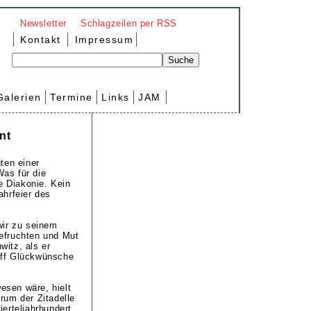
Newsletter
Schlagzeilen per RSS
Kontakt
Impressum
Galerien
Termine
Links
JAM
nt
ten einer
Was für die
e Diakonie. Kein
ahrfeier des
wir zu seinem
efruchten und Mut
itz, als er
aff Glückwünsche
wesen wäre, hielt
rum der Zitadelle
erteljahrhundert