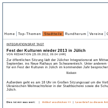
Home
Top-Themen
Stadtteile
Rundherum
Vereine
INTEGRATIONSRAT TAGT
Fest der Kulturen wieder 2013 in Jülich
VON REDAKTION [25.09.2012, 09.04 UHR]
Zur öffentlichen Sitzung lädt der Jülicher Integrationsrat am Mittw
September, ins Neue Rathaus am Schwanenteich. Unter anderem 
für ein Fest der Kulturen in Jülich im kommenden Jahr besproche
Werbung
Außerdem geht es am 18 Uhr im Großen Sitzungssaal um die Vorb
Ukrainischen Weihnachtsfeier in der Stadtbücherei sowie die Schu
Jülich.
Dies ist mir was wert:
|
Artikel veschicken >>
|
Leserbrief zu diesem Art