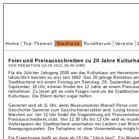
Home
Top-Themen
Stadtteile
Rundherum
Vereine
Feier und Preisausschreiben zu 20 Jahre Kulturh
VON REDAKTION [14.09.2012, 08.09 UHR]
Für die Jülicher Jahrgang 2000 war das Kulturhaus am Hexenturm
tatsächlich besteht es erst seit 1992. Das 20-jährige Bestehen wir
Stadtbücherei mit einem Festtag am Samstag, 29. September, gefe
September, 18 Uhr, können Kinder bis 12 Jahre an einem Preisau
teilnehmen. Zu lösen gilt es viele Fragen rund um die Stadtbüche
Kulturhaus. Die Eltern dürfen sogar helfen.
Gestartet wird ab 11 Uhr, wenn Museumsleiter Marcell Perse vom 
Geschichte-Sammler zum Geschichtenerzähler wird: Lustig kostümi
Märchen vor. Um 12 Uhr findet die Siegerehrung mit Preisverleihu
Preisausschreibens statt. Von 12.30 Uhr bis 13 Uhr wird es musik
Vorlesepaten der Stadtbücherei unterhalten mit Liedern zum Mits
Bewegungsspielen. Die Teilnahme ist ohne Voranmeldung möglich
Für Erwachsene heißt es dann ab 19 Uhr "Jülich liest". Ein Wiede