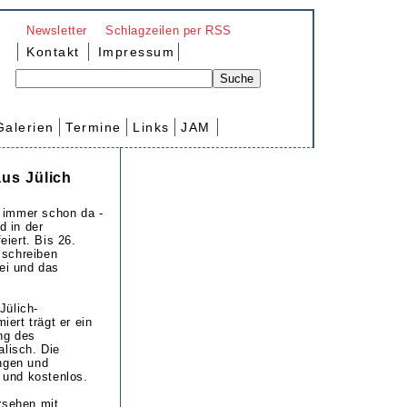
Newsletter
Schlagzeilen per RSS
Kontakt
Impressum
Galerien
Termine
Links
JAM
aus Jülich
 immer schon da -
d in der
iert. Bis 26.
sschreiben
rei und das
Jülich-
ert trägt er ein
ng des
alisch. Die
ingen und
 und kostenlos.
rsehen mit