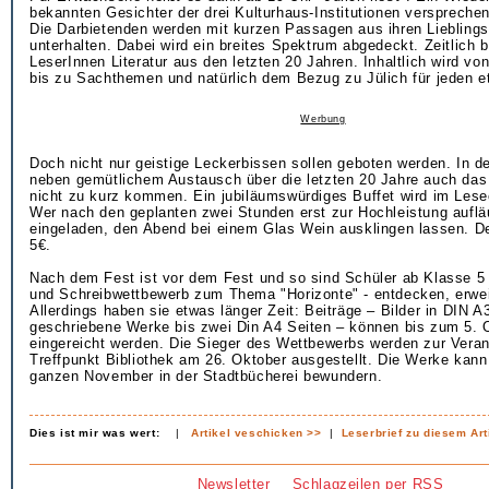
bekannten Gesichter der drei Kulturhaus-Institutionen versprechen
Die Darbietenden werden mit kurzen Passagen aus ihren Liebling
unterhalten. Dabei wird ein breites Spektrum abgedeckt. Zeitlich b
LeserInnen Literatur aus den letzten 20 Jahren. Inhaltlich wird 
bis zu Sachthemen und natürlich dem Bezug zu Jülich für jeden e
Werbung
Doch nicht nur geistige Leckerbissen sollen geboten werden. In d
neben gemütlichem Austausch über die letzten 20 Jahre auch das 
nicht zu kurz kommen. Ein jubiläumswürdiges Buffet wird im Lese
Wer nach den geplanten zwei Stunden erst zur Hochleistung aufläuf
eingeladen, den Abend bei einem Glas Wein ausklingen lassen. Der
5€.
Nach dem Fest ist vor dem Fest und so sind Schüler ab Klasse 5
und Schreibwettbewerb zum Thema "Horizonte" - entdecken, erwei
Allerdings haben sie etwas länger Zeit: Beiträge – Bilder in DIN A
geschriebene Werke bis zwei Din A4 Seiten – können bis zum 5. 
eingereicht werden. Die Sieger des Wettbewerbs werden zur Veran
Treffpunkt Bibliothek am 26. Oktober ausgestellt. Die Werke kan
ganzen November in der Stadtbücherei bewundern.
Dies ist mir was wert:
|
Artikel veschicken >>
|
Leserbrief zu diesem Art
Newsletter
Schlagzeilen per RSS