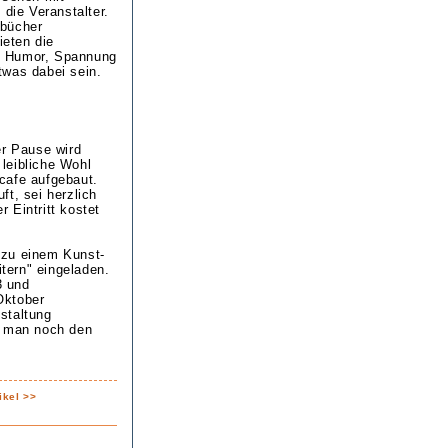
 die Veranstalter.
sbücher
ieten die
von Humor, Spannung
twas dabei sein.
er Pause wird
leibliche Wohl
cafe aufgebaut.
t, sei herzlich
 Eintritt kostet
 zu einem Kunst-
tern" eingeladen.
3 und
Oktober
staltung
n man noch den
ikel >>