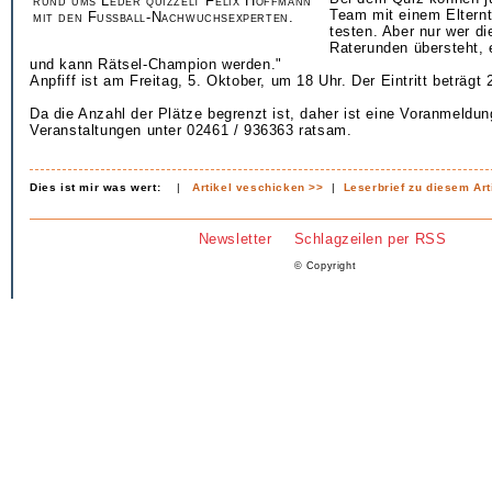
rund ums Leder quizzelt Felix Hoffmann
Team mit einem Elternt
mit den Fußball-Nachwuchsexperten.
testen. Aber nur wer di
Raterunden übersteht, e
und kann Rätsel-Champion werden."
Anpfiff ist am Freitag, 5. Oktober, um 18 Uhr. Der Eintritt beträgt 
Da die Anzahl der Plätze begrenzt ist, daher ist eine Voranmeldung
Veranstaltungen unter 02461 / 936363 ratsam.
Dies ist mir was wert:
|
Artikel veschicken >>
|
Leserbrief zu diesem Art
Newsletter
Schlagzeilen per RSS
© Copyright