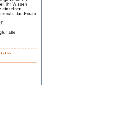
eil ihr Wissen
e einzelnen
rreicht das Finale
2€.
für alle
ikel >>