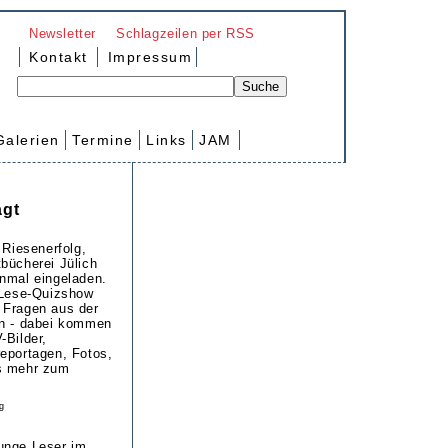
Newsletter
Schlagzeilen per RSS
Kontakt
Impressum
Galerien
Termine
Links
JAM
agt
 Riesenerfolg,
bücherei Jülich
nmal eingeladen.
 Lese-Quizshow
 Fragen aus der
en - dabei kommen
-Bilder,
eportagen, Fotos,
s mehr zum
g
unge Leser im