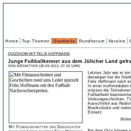
Home
Top-Themen
Stadtteile
Rundherum
Vereine
QUIZSHOW MIT FELIX HOFFMANN
Junge Fußballkenner aus dem Jülicher Land gefr
VON REDAKTION [28.09.2012, 07.40 UHR]
Letztes Jahr war er ein
deswegen hat die Stadt
Felix Hoffmann noch ei
In einer multimedialen
müssen die Teilnehmer
Fußballwelt beantwort
Vorlesegeschichten, TV
Ausschnitte aus Radior
Musikstücke und viele
Einsatz
Werbun
Mit Filmausschnitten und Geschichten
Bei dem Quiz können j