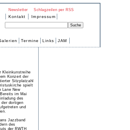
Newsletter
Schlagzeilen per RSS
Kontakt
Impressum
Galerien
Termine
Links
JAM
 Kleinkunstreihe
nem Konzert der
ierter Sitzplatzahl
ristuskirche spielt
n Lane New
Bereits im Mai
Einladung des
 der dortigen
ufgetreten und
den.
eans Jazzband
dern des
tuts der RWTH