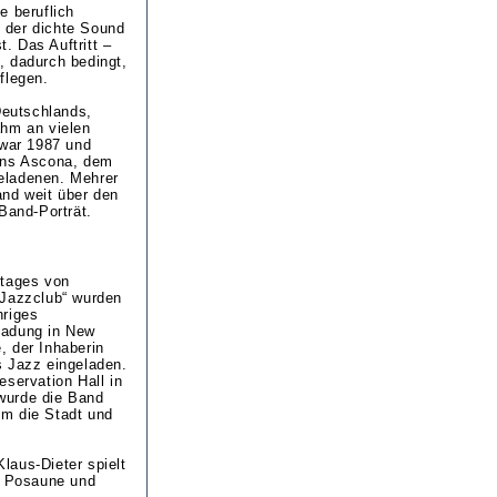
e beruflich
 der dichte Sound
. Das Auftritt –
, dadurch bedingt,
flegen.
Deutschlands,
ahm an vielen
 war 1987 und
eans Ascona, dem
eladenen. Mehrer
and weit über den
and-Porträt.
stages von
 Jazzclub“ wurden
hriges
ladung in New
, der Inhaberin
es Jazz eingeladen.
eservation Hall in
 wurde die Band
um die Stadt und
laus-Dieter spielt
er Posaune und