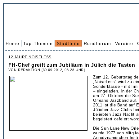
Home
Top-Themen
Stadtteile
Rundherum
Vereine
12 JAHRE NOISELESS
FH-Chef greift zum Jubiläum in Jülich die Tasten
VON REDAKTION [30.09.2012, 08.28 UHR]
Zum 12. Geburtstag der
„NoiseLess“ wird zu ei
Sonderklasse - mit limit
– eingeladen. In der Ch
am 27. Oktober die Su
Orleans Jazzband auf. 
2011 ist die Band auf 
Jülicher Jazz Clubs bei
beliebten Jazz Nacht a
begeistert gefeiert wor
Die Sun Lane New Orl
wurde 1977 von Mitglie
Aerodynamischen Insti