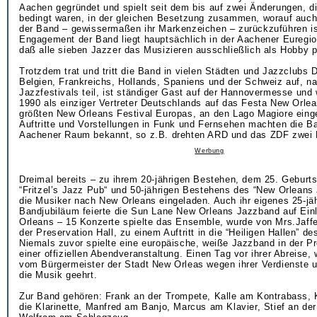
Aachen gegründet und spielt seit dem bis auf zwei Änderungen, di
bedingt waren, in der gleichen Besetzung zusammen, worauf auch
der Band – gewissermaßen ihr Markenzeichen – zurückzuführen ist
Engagement der Band liegt hauptsächlich in der Aachener Euregio
daß alle sieben Jazzer das Musizieren ausschließlich als Hobby p
Trotzdem trat und tritt die Band in vielen Städten und Jazzclubs 
Belgien, Frankreichs, Hollands, Spaniens und der Schweiz auf, n
Jazzfestivals teil, ist ständiger Gast auf der Hannovermesse und
1990 als einziger Vertreter Deutschlands auf das Festa New Orl
größten New Orleans Festival Europas, an den Lago Magiore eing
Auftritte und Vorstellungen in Funk und Fernsehen machten die B
Aachener Raum bekannt, so z.B. drehten ARD und das ZDF zwei B
Werbung
Dreimal bereits – zu ihrem 20-jährigen Bestehen, dem 25. Geburt
“Fritzel’s Jazz Pub“ und 50-jährigen Bestehens des “New Orleans
die Musiker nach New Orleans eingeladen. Auch ihr eigenes 25-jä
Bandjubiläum feierte die Sun Lane New Orleans Jazzband auf Ein
Orleans – 15 Konzerte spielte das Ensemble, wurde von Mrs.Jaffe
der Preservation Hall, zu einem Auftritt in die “Heiligen Hallen” d
Niemals zuvor spielte eine europäische, weiße Jazzband in der Pr
einer offiziellen Abendveranstaltung. Einen Tag vor ihrer Abreise,
vom Bürgermeister der Stadt New Orleas wegen ihrer Verdienste 
die Musik geehrt.
Zur Band gehören: Frank an der Trompete, Kalle am Kontrabass, K
die Klarinette, Manfred am Banjo, Marcus am Klavier, Stief an d