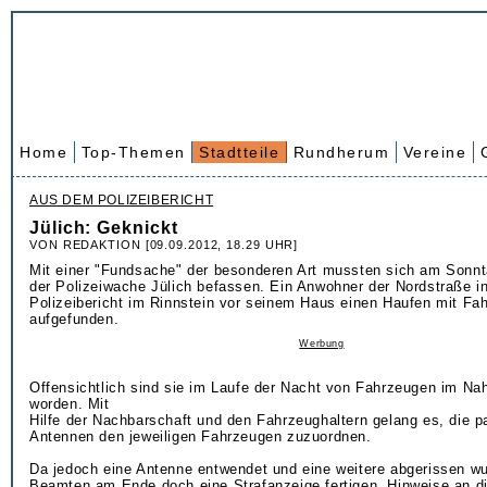
Home
Top-Themen
Stadtteile
Rundherum
Vereine
AUS DEM POLIZEIBERICHT
Jülich: Geknickt
VON REDAKTION [09.09.2012, 18.29 UHR]
Mit einer "Fundsache" der besonderen Art mussten sich am Son
der Polizeiwache Jülich befassen. Ein Anwohner der Nordstraße in 
Polizeibericht im Rinnstein vor seinem Haus einen Haufen mit F
aufgefunden.
Werbung
Offensichtlich sind sie im Laufe der Nacht von Fahrzeugen im Na
worden. Mit
Hilfe der Nachbarschaft und den Fahrzeughaltern gelang es, die 
Antennen den jeweiligen Fahrzeugen zuzuordnen.
Da jedoch eine Antenne entwendet und eine weitere abgerissen w
Beamten am Ende doch eine Strafanzeige fertigen. Hinweise an di