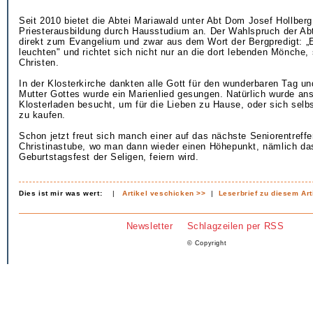
Seit 2010 bietet die Abtei Mariawald unter Abt Dom Josef Hollberg
Priesterausbildung durch Hausstudium an. Der Wahlspruch der Abt
direkt zum Evangelium und zwar aus dem Wort der Bergpredigt: „E
leuchten" und richtet sich nicht nur an die dort lebenden Mönche, 
Christen.
In der Klosterkirche dankten alle Gott für den wunderbaren Tag un
Mutter Gottes wurde ein Marienlied gesungen. Natürlich wurde an
Klosterladen besucht, um für die Lieben zu Hause, oder sich selb
zu kaufen.
Schon jetzt freut sich manch einer auf das nächste Seniorentreffe
Christinastube, wo man dann wieder einen Höhepunkt, nämlich da
Geburtstagsfest der Seligen, feiern wird.
Dies ist mir was wert:
|
Artikel veschicken >>
|
Leserbrief zu diesem Art
Newsletter
Schlagzeilen per RSS
© Copyright