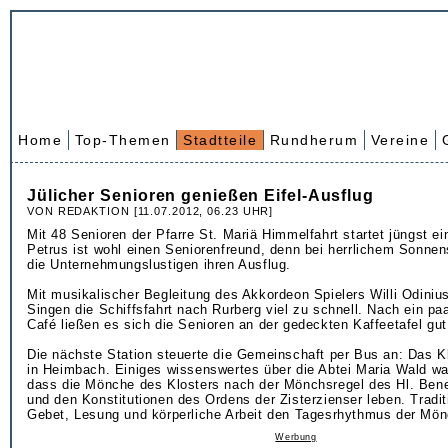
Home
Top-Themen
Stadtteile
Rundherum
Vereine
Jülicher Senioren genießen Eifel-Ausflug
VON REDAKTION [11.07.2012, 06.23 UHR]
Mit 48 Senioren der Pfarre St. Mariä Himmelfahrt startet jüngst ei
Petrus ist wohl einen Seniorenfreund, denn bei herrlichem Sonne
die Unternehmungslustigen ihren Ausflug.
Mit musikalischer Begleitung des Akkordeon Spielers Willi Odinius
Singen die Schiffsfahrt nach Rurberg viel zu schnell. Nach ein pa
Café ließen es sich die Senioren an der gedeckten Kaffeetafel gu
Die nächste Station steuerte die Gemeinschaft per Bus an: Das K
in Heimbach. Einiges wissenswertes über die Abtei Maria Wald wa
dass die Mönche des Klosters nach der Mönchsregel des Hl. Bene
und den Konstitutionen des Ordens der Zisterzienser leben. Tradi
Gebet, Lesung und körperliche Arbeit den Tagesrhythmus der Mön
Werbung