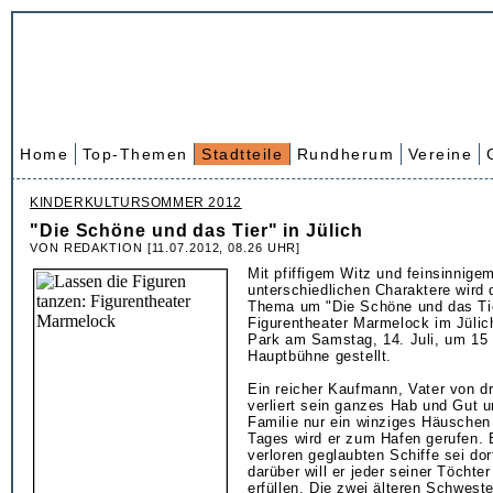
Home
Top-Themen
Stadtteile
Rundherum
Vereine
KINDERKULTURSOMMER 2012
"Die Schöne und das Tier" in Jülich
VON REDAKTION [11.07.2012, 08.26 UHR]
Mit pfiffigem Witz und feinsinnige
unterschiedlichen Charaktere wird 
Thema um "Die Schöne und das Ti
Figurentheater Marmelock im Jülic
Park am Samstag, 14. Juli, um 15 
Hauptbühne gestellt.
Ein reicher Kaufmann, Vater von dr
verliert sein ganzes Hab und Gut u
Familie nur ein winziges Häuschen 
Tages wird er zum Hafen gerufen. 
verloren geglaubten Schiffe sei do
darüber will er jeder seiner Töcht
erfüllen. Die zwei älteren Schweste