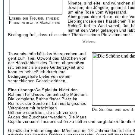
Ninette, sind eitel und wünschen s
Juwelen, die Jüngste, genannt Tau
um eine Rose vom Wegesrand.
Aber genau diese Rose, die der Vate
Lassen die Figuren tanzen:
Lieblingsrose eines hässlichen Tie
Figurentheater Marmelock
Schloß, tief im Wald wohnt. Das hä
nimmt den Vater gefangen und läßt 
Bedingung frei, dass eine seiner Töchter seinen Platz einnimmt.
Werbung
Tausendschön hält das Versprechen und
geht zum Tier. Obwohl das Mädchen von
der Hässlichkeit des Tieres abgestoßen
ist, erkennt sie seine Gutherzigkeit und
kann es schließlich durch ihre
bedingungslose Liebe von seiner
schrecklichen Gestalt erlösen.
Eine riesengroße Spieluhr bildet den
Rahmen für dieses romantische Märchen.
Die komplette Bühne findet Platz im
Reifrock der Spielerin. Ein nostalgisches
Vergnügen mit prächtigen
Die Schöne und das Bi
Bühnenprospekten, die sich vor den
Augen der Zuschauer wandeln. Die Maus
Cupido versucht Tausendschön zu helfen und sorgt dabei für alle
Gemäß der Entstehung des Märchens im 18. Jahrhundert ist die 