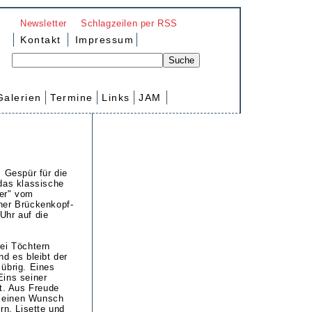
Newsletter
Schlagzeilen per RSS
Kontakt
Impressum
Galerien
Termine
Links
JAM
m Gespür für die
das klassische
er" vom
her Brückenkopf-
Uhr auf die
ei Töchtern
nd es bleibt der
übrig. Eines
Eins seiner
rt. Aus Freude
er einen Wunsch
rn, Lisette und