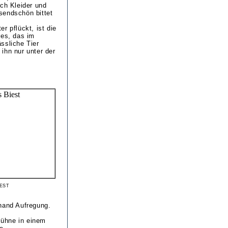
ich Kleider und
sendschön bittet
r pflückt, ist die
res, das im
ssliche Tier
ihn nur unter der
est
rhand Aufregung.
Bühne in einem