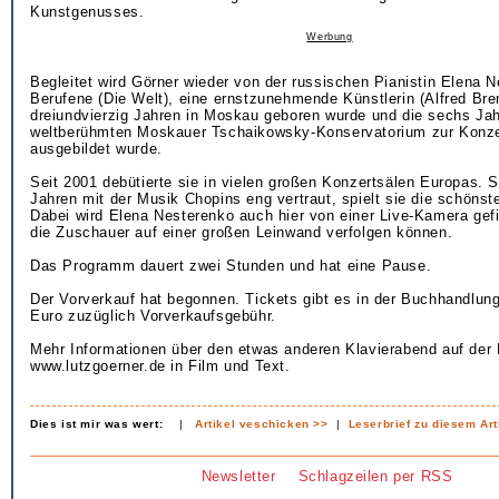
Kunstgenusses.
Werbung
Begleitet wird Görner wieder von der russischen Pianistin Elena N
Berufene (Die Welt), eine ernstzunehmende Künstlerin (Alfred Bren
dreiundvierzig Jahren in Moskau geboren wurde und die sechs Ja
weltberühmten Moskauer Tschaikowsky-Konservatorium zur Konzer
ausgebildet wurde.
Seit 2001 debütierte sie in vielen großen Konzertsälen Europas. S
Jahren mit der Musik Chopins eng vertraut, spielt sie die schönst
Dabei wird Elena Nesterenko auch hier von einer Live-Kamera gefi
die Zuschauer auf einer großen Leinwand verfolgen können.
Das Programm dauert zwei Stunden und hat eine Pause.
Der Vorverkauf hat begonnen. Tickets gibt es in der Buchhandlun
Euro zuzüglich Vorverkaufsgebühr.
Mehr Informationen über den etwas anderen Klavierabend auf de
www.lutzgoerner.de in Film und Text.
Dies ist mir was wert:
|
Artikel veschicken >>
|
Leserbrief zu diesem Art
Newsletter
Schlagzeilen per RSS