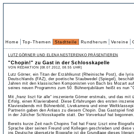
Home
Top-Themen
Stadtteile
Rundherum
Vereine
LUTZ GÖRNER UND ELENA NESTERENKO PRÄSENTIEREN
"Chopin!" zu Gast in der Schlosskapelle
VON REDAKTION [08.07.2012, 08.55 UHR]
Lutz Görner, ein Titan der Erzählkunst (Rheinische Post), die lyr
Deutschlands (FAZ), der poetische Staubwedel (Spiegel), beschäfti
Jahren mit den klassischen Komponisten von Bach bis Mozart au
seines neuen Programms zum 50. Bühnenjubiläum heißt es nun "C
Mit „franz liszt für alle“ inszenierte Görner erstmals, und das mit
Erfolg, einen Klavierabend. Diese Erfahrungen des ersten inszeni
Klavierabends mit Bühnenbild, Livekamera und einer Weltklassepia
Partnerin gaben den Anlass zu diesem Chopin. Das Gastspiel fin
in der Jülicher Schlosskapelle statt. Der Vorverkauf hat begonnen
Bereits kurze Zeit nach Chopins Tod hat Franz Liszt eine Biografi
Sprache über seinen Freund und Kollegen geschrieben und diese 
ins Deutsche übersetzte Biografie ist die Grundlage dieses litera