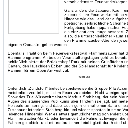
verschiedenster Feuerwerkskörper 
Ganz anders die Japaner: Kaum ei
zelebriert ihre Feuerwerke mit so v
Hingabe wie das Land der aufgehe
poetische, zerbrechliche Schönheit
Farbgebung haben japanischen Feu
ein einzigartiges Image beschert.
also, die unterschiedlicher kaum s
den Flammenzauber-Abenden jeweil
eigenen Charakter geben werden.
Ebenfalls Tradition beim Feuerwerksfestival Flammenzauber hat 
Rahmenprogramm. An beiden Veranstaltungstagen geht es bereits
schließlich bietet der Brückenkopf-Park mit seinen Grünflächen u
Gärten, den lauschigen Ecken und der Spiellandschaft für Kinder 
Rahmen für ein Open Air-Festival.
Werbung
Ordentlich „Zündstoff“ bietet beispielsweise die Gruppe Pila Accen
meisterlich versteht, mit dem Feuer zu spielen. Nicht weniger spek
Show des Trial-Vizeweltmeisters Markus Stahlberg, der sein Moun
Augen des staunenden Publikums über Hindernisse jagt, auf met
Holzpaletten springt und dabei auch gern einmal einen Salto einba
Zuschauer integriert Stahlberg hin und wieder spontan in seine Vo
lebendes Hindernis! Wer es etwas gemütlicher mag schlendert üb
Flammenzauber-Markt, oder bewundert die Fahnenschwinger, die i
Fahnen geschickt und mit erstaunlicher Leichtigkeit durch die Luft