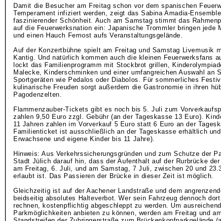
Damit die Besucher am Freitag schon vor dem spanischen Feuerwe
Temperament infiziert werden, zeigt das Sabina Amadia-Ensembl
faszinierender Schönheit. Auch am Samstag stimmt das Rahmenp
auf die Feuerwerksnation ein: Japanische Trommler bringen jed
und einen Hauch Fernost aufs Veranstaltungsgelände.
Auf der Konzertbühne spielt am Freitag und Samstag Livemusik m
Kantig. Und natürlich kommen auch die kleinen Feuerwerksfans au
lockt das Familienprogramm mit Stockbrot grillen, Kinderolympiad
Malecke, Kinderschminken und einer umfangreichen Auswahl an S
Sportgeräten wie Pedalos oder Diabolos. Für sommerliches Festiva
kulinarische Freuden sorgt außerdem die Gastronomie in ihren h
Pagodenzelten.
Flammenzauber-Tickets gibt es noch bis 5. Juli zum Vorverkaufs
zahlen 9,50 Euro zzgl. Gebühr (an der Tageskasse 13 Euro). Kind
11 Jahren zahlen im Vorverkauf 5 Euro statt 6 Euro an der Tages
Familienticket ist ausschließlich an der Tageskasse erhältlich und
Erwachsene und eigene Kinder bis 11 Jahre).
Hinweis: Aus Verkehrssicherungsgründen und zum Schutze der Pa
Stadt Jülich darauf hin, dass der Aufenthalt auf der Rurbrücke d
am Freitag, 6. Juli, und am Samstag, 7 Juli, zwischen 20 und 23.
erlaubt ist. Das Passieren der Brücke in dieser Zeit ist möglich.
Gleichzeitig ist auf der Aachener Landstraße und dem angrenzen
beidseitig absolutes Halteverbot. Wer sein Fahrzeug dennoch dor
rechnen, kostenpflichtig abgeschleppt zu werden. Um ausreichen
Parkmöglichkeiten anbieten zu können, werden am Freitag und a
Standstreifen der Zubringerstraße zum Brückenkopfparkgelände 