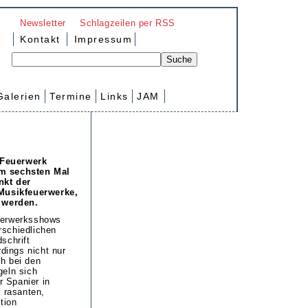
Newsletter
Schlagzeilen per RSS
Kontakt
Impressum
Galerien
Termine
Links
JAM
 Feuerwerk
um sechsten Mal
nkt der
Musikfeuerwerke,
 werden.
uerwerksshows
rschiedlichen
schrift
rdings nicht nur
h bei den
geln sich
 Spanier in
r rasanten,
tion