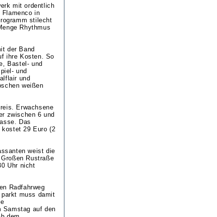
rk mit ordentlich
e Flamenco in
rogramm stilecht
e Menge Rhythmus
it der Band
f ihre Kosten. So
e, Bastel- und
piel- und
lflair und
übschen weißen
preis. Erwachsene
er zwischen 6 und
kasse. Das
 kostet 29 Euro (2
ssanten weist die
er Großen Rustraße
30 Uhr nicht
den Radfahrweg
t parkt muss damit
de
m Samstag auf den
(ab dem