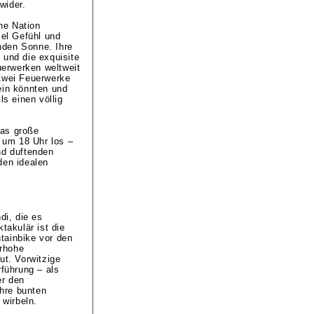
wider.
ne Nation
iel Gefühl und
nden Sonne. Ihre
 und die exquisite
erwerken weltweit
 Zwei Feuerwerke
ein könnten und
s einen völlig
das große
 um 18 Uhr los –
nd duftenden
den idealen
di, die es
takulär ist die
tainbike vor den
erhohe
ut. Vorwitzige
rführung – als
er den
hre bunten
 wirbeln.