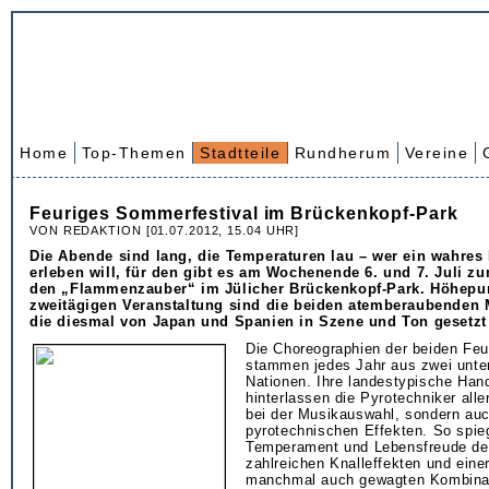
Home
Top-Themen
Stadtteile
Rundherum
Vereine
Feuriges Sommerfestival im Brückenkopf-Park
VON REDAKTION [01.07.2012, 15.04 UHR]
Die Abende sind lang, die Temperaturen lau – wer ein wahres
erleben will, für den gibt es am Wochenende 6. und 7. Juli z
den „Flammenzauber“ im Jülicher Brückenkopf-Park. Höhepu
zweitägigen Veranstaltung sind die beiden atemberaubenden 
die diesmal von Japan und Spanien in Szene und Ton gesetzt
Die Choreographien der beiden Fe
stammen jedes Jahr aus zwei unte
Nationen. Ihre landestypische Hand
hinterlassen die Pyrotechniker alle
bei der Musikauswahl, sondern auc
pyrotechnischen Effekten. So spie
Temperament und Lebensfreude der
zahlreichen Knalleffekten und eine
manchmal auch gewagten Kombina