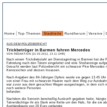
Home
Top-Themen
Stadtteile
Rundherum
Vereine
AUS DEM POLIZEIBERICHT
Trickbetrüger in Barmen fuhren Mercedes
VON REDAKTION [21.03.2012, 13.11 UHR]
Nach einem Trickdiebstahl am Dienstagmittag in Barmen hat die P
Fahndung nach den Tätern eingeleitet und eine Strafanzeige auf
Gesucht werden laut Polizeibericht ein schwarzer Pkw Mercedes 
Kennzeichen und dessen Insassen.
Nach Angaben des 84-Jährigen Opfers wurde sie gegen 13.45 Uhr 
von einer Frau mit schwarzen Haaren nach dem Weg zur Autobahn
war zuvor aus dem gesuchten Wagen ausgestiegen, in dem sich 
noch weitere Personen
befanden.
Nachdem die Seniorin bereitwillig Auskunft gegeben hatte, hängte
Tatverdächtige ihr als Dank eine Kette um den Hals, für die sie ab
Aushändigung von 20 Euro verlangte.