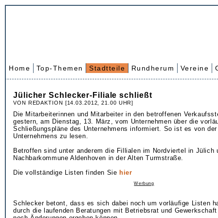
Home
Top-Themen
Stadtteile
Rundherum
Vereine
Jülicher Schlecker-Filiale schließt
VON REDAKTION [14.03.2012, 21.00 UHR]
Die Mitarbeiterinnen und Mitarbeiter in den betroffenen Verkaufss
gestern, am Dienstag, 13. März, vom Unternehmen über die vorlä
Schließungspläne des Unternehmens informiert. So ist es von der
Unternehmens zu lesen.
Betroffen sind unter anderem die Fillialen im Nordviertel in Jülich 
Nachbarkommune Aldenhoven in der Alten Turmstraße.
Die vollständige Listen finden Sie
hier
Werbung
Schlecker betont, dass es sich dabei noch um vorläufige Listen ha
durch die laufenden Beratungen mit Betriebsrat und Gewerkschaf
noch Änderungen ergeben können.