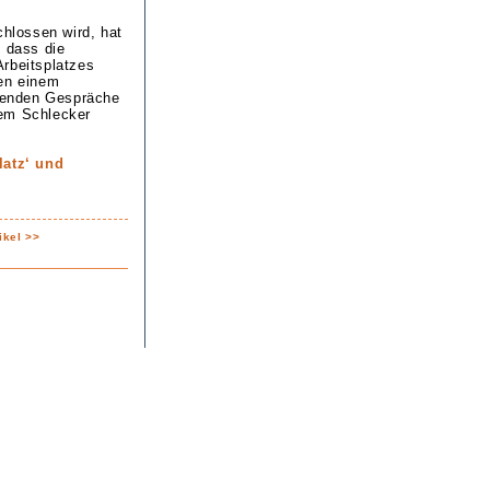
chlossen wird, hat
, dass die
Arbeitsplatzes
den einem
ufenden Gespräche
dem Schlecker
latz‘ und
ikel >>