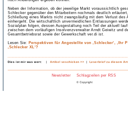
Neben der Information, ob der jeweilige Markt voraussichtlich ges
Schlecker gegenüber den Mitarbeitern nochmals deutlich erläutert
Schließung eines Markts nicht zwangsläufig mit dem Verlust des 
einhergeht. Die wirtschaftlich unvermeidlichen Entlassungen wer
Sozialplan folgen, dessen Ausgestaltung noch Teil der aktuell la
zwischen dem vorläufigen Insolvenzverwalter Arndt Geiwitz und 
Gesamtbetriebsrat sowie der Gewerkschaft ver.di ist.
Lesen Sie:
Perspektiven für Angestellte von ‚Schlecker‘, ‚Ihr P
,Schlecker XL‘?
Dies ist mir was wert:
|
Artikel veschicken >>
|
Leserbrief zu diesem Art
Newsletter
Schlagzeilen per RSS
© Copyright