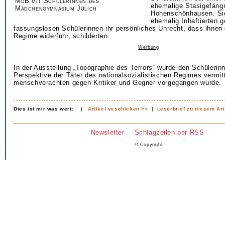
MdB mit Schülerinnen des
ehemalige Stasigefäng
Mädchengymnasium Jülich
Hohenschönhausen. Si
ehemalig Inhaftierten g
fassungslosen Schülerinnen ihr persönliches Unrecht, dass ihne
Regime widerfuhr, schilderten.
Werbung
In der Ausstellung „Topographie des Terrors“ wurde den Schülerin
Perspektive der Täter des nationalsozialistischen Regimes vermitt
menschverachten gegen Kritiker und Gegner vorgegangen wurde.
Dies ist mir was wert:
|
Artikel veschicken >>
|
Leserbrief zu diesem Art
Newsletter
Schlagzeilen per RSS
© Copyright