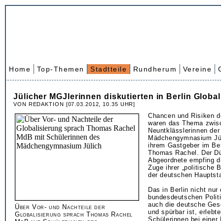
Home
Top-Themen
Stadtteile
Rundherum
Vereine
Jülicher MGJlerinnen diskutierten in Berlin Globa
VON REDAKTION [07.03.2012, 10.35 UHR]
Chancen und Risiken de
waren das Thema zwis
Neuntklässlerinnen de
Mädchengymnasium Jül
ihrem Gastgeber im Ber
Thomas Rachel. Der D
Abgeordnete empfing d
Zuge ihrer „politische B
der deutschen Hauptsta
Das in Berlin nicht nur
bundesdeutschen Politi
auch die deutsche Gesc
Über Vor- und Nachteile der
und spürbar ist, erlebte
Globalisierung sprach Thomas Rachel
Schülerinnen bei einer