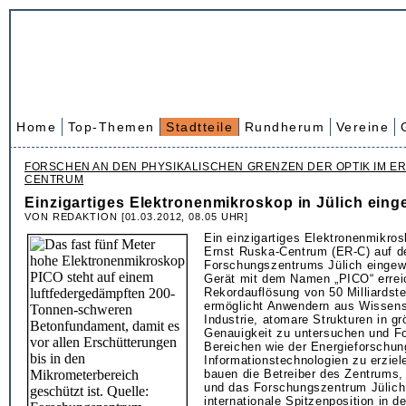
Home
Top-Themen
Stadtteile
Rundherum
Vereine
FORSCHEN AN DEN PHYSIKALISCHEN GRENZEN DER OPTIK IM E
CENTRUM
Einzigartiges Elektronenmikroskop in Jülich eing
VON REDAKTION [01.03.2012, 08.05 UHR]
Ein einzigartiges Elektronenmikrosk
Ernst Ruska-Centrum (ER-C) auf 
Forschungszentrums Jülich eingew
Gerät mit dem Namen „PICO“ errei
Rekordauflösung von 50 Milliardste
ermöglicht Anwendern aus Wissens
Industrie, atomare Strukturen in g
Genauigkeit zu untersuchen und For
Bereichen wie der Energieforschun
Informationstechnologien zu erziel
bauen die Betreiber des Zentrums
und das Forschungszentrum Jülich,
internationale Spitzenposition in de