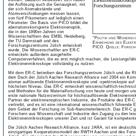
der Auflösung auch die Genauigkeit, mit
der sich Atomabstände und
Atomverschiebungen messen lassen,
von fünf Pikometern auf lediglich einen
Pikometer. Die Basis von PICO bildet die
aberrationskorrigierte Elektronenoptik,
die in den 1990er-Jahren von
Wissenschaftlern des EMBL Heidelberg,
"Politik und Wissensc
der TU Darmstadt und des
Einweihung des Elekt
Forschungszentrums Jülich entwickelt
PICO. Quelle: Forsch
wurde. Die Wissenschaftler am ER-C
entwickeln außerdem ausgefeilte
Computerverfahren, die es erst möglich machen, die Leistungsfäh
Elektronenmikroskope vollständig zu nutzen.
Mit dem ER-C betreiben das Forschungszentrum Jülich und die 
dem Dach der Jülich Aachen Research Alliance seit 2004 ein Kom
atomar auflösende Elektronenmikroskopie und -spektroskopie auf i
höchstem Niveau. Das ER-C entwickelt wissenschaftlich-technisch
und Methoden für die Materialforschung von heute und morgen und
erste nationale Nutzerzentrum für höchstauflösende Elektronenmik
Partner der elektronenoptischen Industrie, die Produkte des ER-C
vertreibt, und es ist eine international wissenschaftlich führende 
dem Gebiet der Forschung im Sub-Nanometerbereich. Das ER-C g
Forschern aus Wissenschaft und Industrie den Zugang zu den lei
Elektronenmikroskopen unserer Zeit und ist Garant für kompetent
Die Jülich Aachen Research Alliance, kurz JARA, ist ein deutschl
einzigartiges Kooperationsmodell der RWTH Aachen und des For