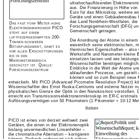
ultrahochauflösenden Elektronenmi
aus. Die Finanzierung in Höhe von 
Euro für das Mikroskop, weitere wi
Geräte und einen Gebäudeneubau 
das Land Nordrhein-Westfalen, die
Das fast fünf Meter hohe
Forschungsgemeinschaft (DFG) und
Elektronenmikroskop PICO
Gemeinschaft getragen.
steht auf einem
luftfedergedämpften 200-
Die Anordnung der Atome in einem
Tonnen-schweren
wesentlich seine elektronischen, 
Betonfundament, damit es
thermischen Eigenschaften – also
vor allen Erschütterungen
Werkstoffe und Nanometer-kleine 
bis in den
einsetzen lassen und wie leistungs
Mikrometerbereich
Wissenschaftler benötigen möglich
geschützt ist. Quelle:
Einblicke in die Welt der Atome und
Forschungszentrum
ablaufenden Prozesse, um gezielt 
können und so zum Beispiel neue M
entwickeln. Mit PICO (Advanced Picometre Resolution Project) k
Wissenschaftler des Ernst Ruska-Centrums und externe Nutzer nu
physikalischen Grenze der Optik in den Nanokosmos vorstoßen. 
erreicht ein Transmissionselektronenmikroskop im ER-C erstmals 
Auflösungsvermögen von 50 Pikometern (1 Pikometer = 10-12 Met
Werbung
PICO ist eines von derzeit weltweit zwei
Geräten, die einen in der Elektronenoptik
bislang unvermeidlichen Linsenfehler –
die chromatische Aberration – korrigieren
können. Dadurch verbessert sich neben