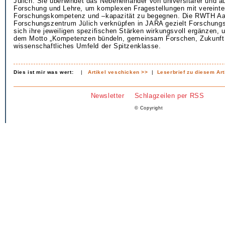
Jülich. Sie überwindet das Nebeneinander von universitärer und au
Forschung und Lehre, um komplexen Fragestellungen mit vereinte
Forschungskompetenz und –kapazität zu begegnen. Die RWTH A
Forschungszentrum Jülich verknüpfen in JARA gezielt Forschungs
sich ihre jeweiligen spezifischen Stärken wirkungsvoll ergänzen, 
dem Motto „Kompetenzen bündeln, gemeinsam Forschen, Zukunft g
wissenschaftliches Umfeld der Spitzenklasse.
Dies ist mir was wert:
|
Artikel veschicken >>
|
Leserbrief zu diesem Art
Newsletter
Schlagzeilen per RSS
© Copyright