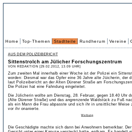
Home
Top-Themen
Stadtteile
Rundherum
Vereine
AUS DEM POLIZEIBERICHT
Sittenstrolch am Jülicher Forschungszentrum
VON REDAKTION [29.02.2012, 13.09 UHR]
Zum zweiten Mal innerhalb einer Woche ist der Polizei ein Sittens
worden: Diesmal war das Opfer eine 36 Jahre alte Jüicherin, der de
laut Polizeibericht an der Alten Dürener Straße am Forschungszen
Die Polizei hat eine Fahndung eingeleitet.
Die Jülicherin wollte am Dienstag, 28. Februar, gegen 18.40 Uhr 
(Alte Dürener Straße) und das angrenzende Waldstück zu Fuß n
als ein Mann die Frau abpasste und sich ihr in unsittlicher Weise 
vor ihr onanierte.
Werbung
Die Geschädigte machte sich dann bei Anwohnern bemerkbar. Der 
Gesicht unter einer Kapuze versteckt hatte, entkam. Es handelt s