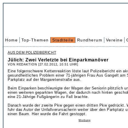
Home
Top-Themen
Stadtteile
Rundherum
Vereine
AUS DEM POLIZEIBERICHT
Jülich: Zwei Verletzte bei Einparkmanöver
VON REDAKTION [27.02.2012, 10.51 UHR]
Eine folgenschwere Kettenreaktion löste laut Polizeibericht ein ak
gesundheitliches Problem einer 71-jährigen Frau Aus Gangelt am
Parkplatz auf der Margaretenstraße aus.
Beim Einparken beschleunigte der Wagen der Seniorin plötzlich u
einen weiteren geparkten Wagen, der dadurch nach hinten gesch
eine 21-Jährige Fußgängerin zu Fall brachte.
Danach wurde der zweite Pkw gegen einen dritten Pkw gedrückt.
fuhr das Autor der Unfallverursacherin weiter über den Parkplatz 
einen Baum. Hier wurde die Fahrt gestoppt.
Werbung