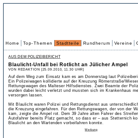
Home
Top-Themen
Stadtteile
Rundherum
Vereine
AUS DEM POLIZEIBERICHT
Blaulicht-Unfall bei Rotlicht an Jülicher Ampel
VON REDAKTION [25.09.2010, 11.30 UHR]
Auf dem Weg zum Einsatz kam es am Donnerstag laut Polizeiberi
Ein Polizeiwagen kollidierte auf der Kreuzung Römerstraße/Wiese
Rettungswagen des Malteser Hilfsdienstes. Zwei Beamte der Poli
wurden dabei leicht verletzt und mussten sich im Krankenhaus me
versorgen lassen.
Mit Blaulicht waren Polizei und Rettungsdienst aus unterschiedli
die Kreuzung eingefahren. Für den Rettungswagen, der von der 
kam, zeigte die Ampel rot. Dem 39 Jahre alten Fahrer des Streif
Autofahrer bereits Platz gemacht, so dass er – aus Stetternich 
Blaulicht an den Wartenden vorbeifahren konnte.
Werbung