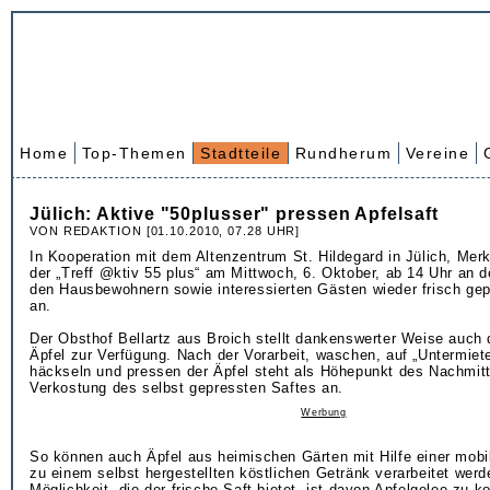
Home
Top-Themen
Stadtteile
Rundherum
Vereine
Jülich: Aktive "50plusser" pressen Apfelsaft
VON REDAKTION [01.10.2010, 07.28 UHR]
In Kooperation mit dem Altenzentrum St. Hildegard in Jülich, Merka
der „Treff @ktiv 55 plus“ am Mittwoch, 6. Oktober, ab 14 Uhr an 
den Hausbewohnern sowie interessierten Gästen wieder frisch gep
an.
Der Obsthof Bellartz aus Broich stellt dankenswerter Weise auch 
Äpfel zur Verfügung. Nach der Vorarbeit, waschen, auf „Untermiete
häckseln und pressen der Äpfel steht als Höhepunkt des Nachmit
Verkostung des selbst gepressten Saftes an.
Werbung
So können auch Äpfel aus heimischen Gärten mit Hilfe einer mobi
zu einem selbst hergestellten köstlichen Getränk verarbeitet werd
Möglichkeit, die der frische Saft bietet, ist davon Apfelgelee zu k