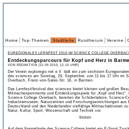
Home
Top-Themen
Stadtteile
Rundherum
Vereine
EUREGIONALES LERNFEST 2010 IM SCIENCE COLLEGE OVERBAC
Entdeckungsparcours für Kopf und Herz in Barm
VON REDAKTION [21.09.2010, 12.10 UHR]
Der Verein exploregio.net e.V. lädt ein zum sechsten Euregionalen
des sciences am Sonntag, 26. September, von 11 bis 17 Uhr im S
Overbach, Franz-von-Sales-Str. 16, in Barmen.
Das Lernfest/festival des sciences bietet kleinen und großen Bes
Mitmachexperimente und Entdeckungsspiele für „Kopf und Herz“.
Science College Overbach, bereiten die Schülerlabore, Science-Ce
Industriemuseen, Naturzentren und Forschungseinrichtungen aus 
Deutschland und den Niederlanden vielfältige Mitmachaktionen z
Natur, Kultur, Sport, Wissenschaft und Technik vor.
Werbung
Auf dem Freigelände des Science College bietet ein E-Sport Truc