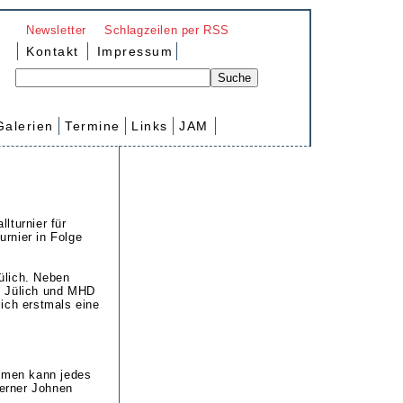
Newsletter
Schlagzeilen per RSS
Kontakt
Impressum
Galerien
Termine
Links
JAM
lturnier für
rnier in Folge
ülich. Neben
K Jülich und MHD
ich erstmals eine
hmen kann jedes
erner Johnen