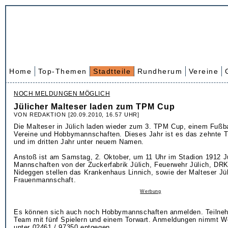
Home
Top-Themen
Stadtteile
Rundherum
Vereine
NOCH MELDUNGEN MÖGLICH
Jülicher Malteser laden zum TPM Cup
VON REDAKTION [20.09.2010, 16.57 UHR]
Die Malteser in Jülich laden wieder zum 3. TPM Cup, einem Fußbal
Vereine und Hobbymannschaften. Dieses Jahr ist es das zehnte Tu
und im dritten Jahr unter neuem Namen.
Anstoß ist am Samstag, 2. Oktober, um 11 Uhr im Stadion 1912 J
Mannschaften von der Zuckerfabrik Jülich, Feuerwehr Jülich, DR
Nideggen stellen das Krankenhaus Linnich, sowie der Malteser Jül
Frauenmannschaft.
Werbung
Es können sich auch noch Hobbymannschaften anmelden. Teilne
Team mit fünf Spielern und einem Torwart. Anmeldungen nimmt W
unter 02461 / 97350 entgegen.